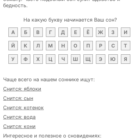
бедность.
На какую букву начинается Ваш сон?
А
Б
В
Г
Д
Е
Ё
Ж
З
И
Й
К
Л
М
Н
О
П
Р
С
Т
У
Ф
Х
Ц
Ч
Ш
Щ
Э
Ю
Я
Чаще всего на нашем соннике ищут:
Снится: яблоки
Снится: сын
Снится: котенок
Снится: вода
Снится: кони
Интересное и полезное о сновидениях: