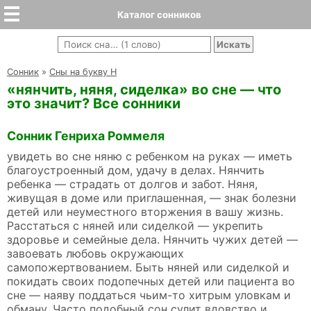
Каталог сонников
Cонник
»
Сны на букву Н
«нянчить, няня, сиделка» во сне — что
это значит? Все сонники
Сонник Генриха Роммеля
увидеть во сне няню с ребенком на руках — иметь
благоустроенный дом, удачу в делах. Нянчить
ребенка — страдать от долгов и забот. Няня,
живущая в доме или приглашенная, — знак болезни
детей или неуместного вторжения в вашу жизнь.
Расстаться с няней или сиделкой — укрепить
здоровье и семейные дела. Нянчить чужих детей —
завоевать любовь окружающих
самопожертвованием. Быть няней или сиделкой и
покидать своих подопечных детей или пациента во
сне — наяву поддаться чьим-то хитрым уловкам и
обману. Часто подобный сон сулит вдовство и