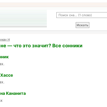
укву Н
сне — что это значит? Все сонники
нник
ах.
 Хассе
ах.
на Кананита
ах