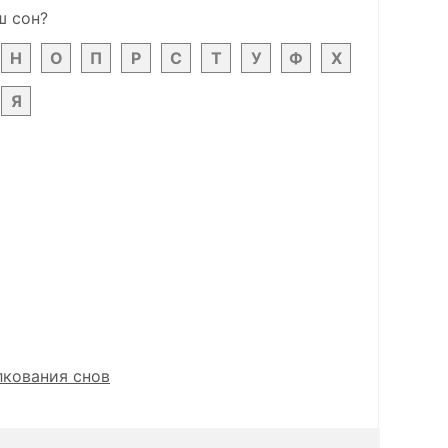
ш сон?
Н
О
П
Р
С
Т
У
Ф
Х
Я
лкования снов