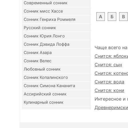
Современный сонник
Сонник мисс Хассе
А
Б
В
Сонник Генриха Роммеля
Русский сонник
Сонник Юрия Лонго
Сонник Дэвида Лоффа
Чаще всего на
Сонник Азара
Снится: яблок
Сонник Велес
Снится: сын
Любовный сонник
Снится: котен
Сонник Копалинского
Снится: вода
Сонник Симона Кананита
Снится: кони
Ассирийский сонник
Интересное и 
Кулинарный сонник
Древнеримский