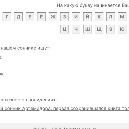
На какую букву начинается Ва
Г
Д
Е
Ё
Ж
З
И
Й
К
Л
М
Ц
Ч
Ш
Щ
Э
Ю
 нашем соннике ищут:
и
ок
полезное о сновидениях:
 сонник Артемидора: первая сохранившаяся книга то