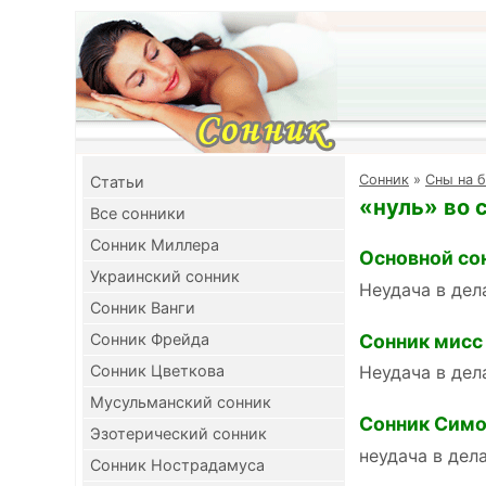
Cонник
»
Сны на б
Cтатьи
«нуль» во 
Все сонники
Сонник Миллера
Основной со
Украинский сонник
Неудача в дел
Сонник Ванги
Сонник мисс
Сонник Фрейда
Сонник Цветкова
Неудача в дел
Мусульманский сонник
Сонник Симо
Эзотерический сонник
неудача в дел
Сонник Нострадамуса