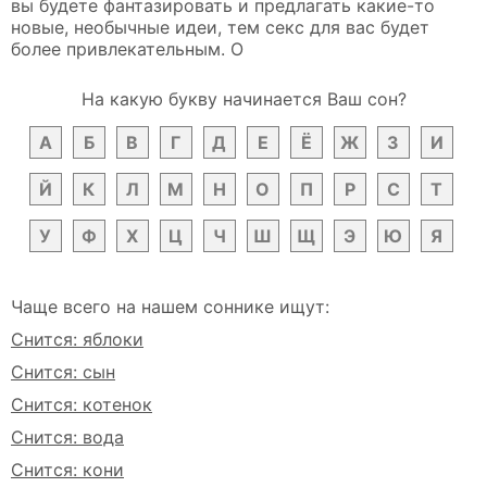
вы будете фантазировать и предлагать какие-то
новые, необычные идеи, тем секс для вас будет
более привлекательным. О
На какую букву начинается Ваш сон?
А
Б
В
Г
Д
Е
Ё
Ж
З
И
Й
К
Л
М
Н
О
П
Р
С
Т
У
Ф
Х
Ц
Ч
Ш
Щ
Э
Ю
Я
Чаще всего на нашем соннике ищут:
Снится: яблоки
Снится: сын
Снится: котенок
Снится: вода
Снится: кони