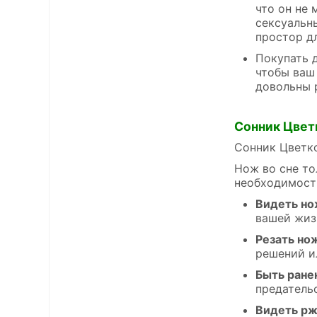
что он не
сексуальн
простор д
Покупать 
чтобы ваш 
довольны р
Сонник Цвет
Сонник Цветко
Нож во сне то
необходимост
Видеть но
вашей жиз
Резать но
решений и
Быть ран
предатель
Видеть р