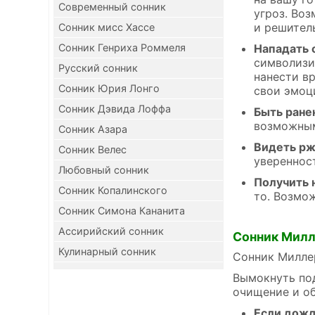
Современный сонник
угроз. Во
и решител
Сонник мисс Хассе
Сонник Генриха Роммеля
Нападать 
символизи
Русский сонник
нанести в
Сонник Юрия Лонго
свои эмоц
Сонник Дэвида Лоффа
Быть ран
возможным
Сонник Азара
Видеть рж
Сонник Велес
увереннос
Любовный сонник
Получить 
Сонник Копалинского
то. Возмо
Сонник Симона Кананита
Ассирийский сонник
Сонник Мил
Кулинарный сонник
Сонник Миллер
Вымокнуть под
очищение и об
Если дожд