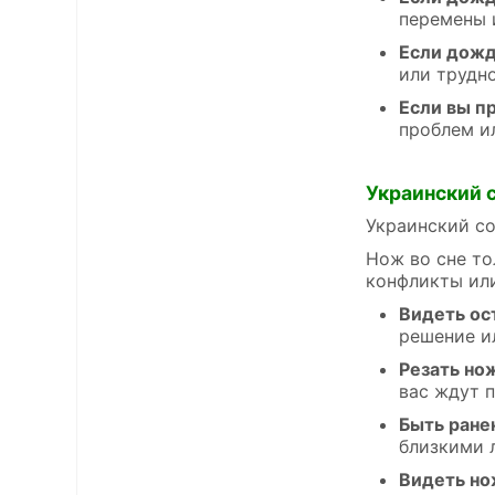
перемены 
Если дожд
или трудн
Если вы п
проблем и
Украинский 
Украинский со
Нож во сне то
конфликты ил
Видеть ос
решение и
Резать но
вас ждут 
Быть ран
близкими 
Видеть но