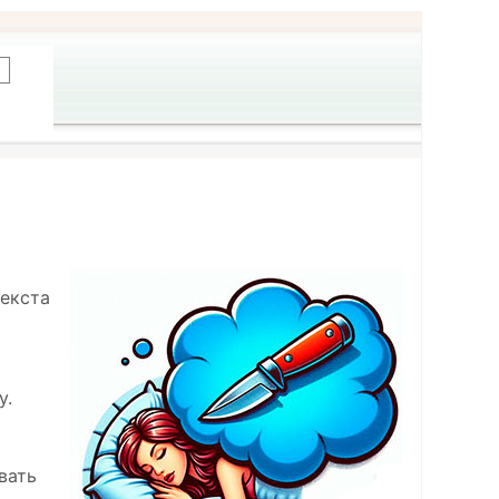
текста
у.
вать
х