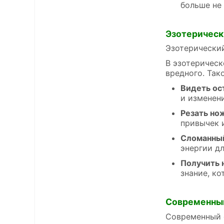
больше не
Эзотерическ
Эзотерический
В эзотерическ
вредного. Так
Видеть ос
и изменен
Резать но
привычек 
Сломанный
энергии д
Получить 
знание, к
Современны
Современный с