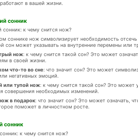
 работают в вашей жизни.
ий сонник
 сонник: к чему снится нож?
ом соннике нож символизирует необходимость отсечь 
ой сон может указывать на внутренние перемены или 
трый нож
: к чему снится такой сон? Это может означа
иям в своей жизни.
жом что-то во сне
: что значит сон? Это может символ
или негативных эмоций.
 или тупой нож
: к чему снится такой сон? Это может
ля совершения необходимых изменений.
нож в подарок
: что значит сон? Это может означать, ч
оторое поможет в личностном росте.
й сонник
онник: к чему снится нож?