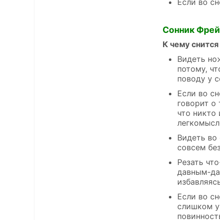
Если во сн
Сонник Фре
К чему снится
Видеть но
потому, ч
поводу у с
Если во сн
говорит о 
что никто
легкомысл
Видеть во 
совсем бе
Резать чт
давным-да
избавляясь
Если во сн
слишком у
повинность