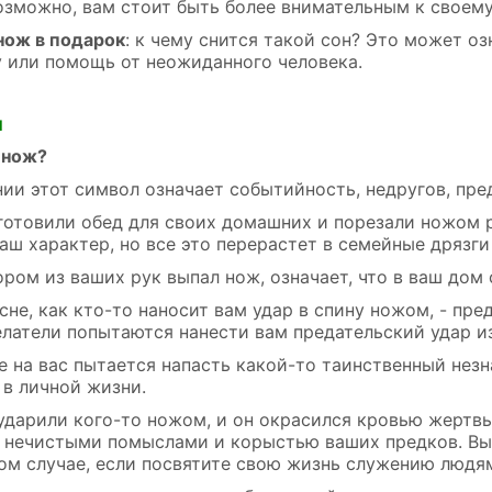
Возможно, вам стоит быть более внимательным к своем
нож в подарок
: к чему снится такой сон? Это может оз
 или помощь от неожиданного человека.
и
 нож?
ии этот символ означает событийность, недругов, пре
 готовили обед для своих домашних и порезали ножом 
аш характер, но все это перерастет в семейные дрязги
ором из ваших рук выпал нож, означает, что в ваш до
сне, как кто-то наносит вам удар в спину ножом, - пр
латели попытаются нанести вам предательский удар из
е на вас пытается напасть какой-то таинственный незн
 в личной жизни.
ударили кого-то ножом, и он окрасился кровью жертвы 
 нечистыми помыслами и корыстью ваших предков. Вы
том случае, если посвятите свою жизнь служению людя