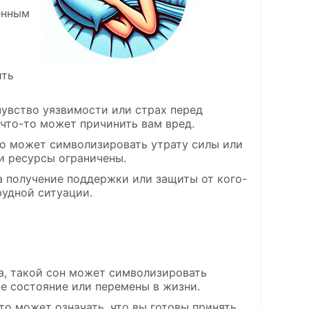
енным
ить
 чувство уязвимости или страх перед
 что-то может причинить вам вред.
Это может символизировать утрату силы или
и ресурсы ограничены.
на получение поддержки или защиты от кого-
рудной ситуации.
а, такой сон может символизировать
е состояние или перемены в жизни.
Это может означать, что вы готовы принять