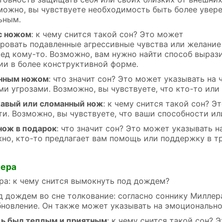
зможно, вы чувствуете необходимость быть более увер
ьным.
с ножом
: к чему снится такой сон? Это может
ровать подавленные агрессивные чувства или желание
ред кому-то. Возможно, вам нужно найти способ выраз
ии в более конструктивной форме.
енным ножом
: что значит сон? Это может указывать на
и угрозами. Возможно, вы чувствуете, что кто-то или
авый или сломанный нож
: к чему снится такой сон? 
ти. Возможно, вы чувствуете, что ваши способности ил
нож в подарок
: что значит сон? Это может указывать 
жно, кто-то предлагает вам помощь или поддержку в т
лера
а: к чему снится вымокнуть под дождем?
 дождем во сне толкование: согласно соннику Миллер
новление. Он также может указывать на эмоционально
ь был теплым и приятным
: к чему снится такой сон? 