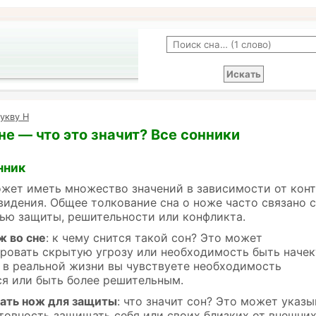
укву Н
не — что это значит? Все сонники
нник
жет иметь множество значений в зависимости от кон
видения. Общее толкование сна о ноже часто связано с
ью защиты, решительности или конфликта.
ж во сне
: к чему снится такой сон? Это может
ровать скрытую угрозу или необходимость быть начек
 в реальной жизни вы чувствуете необходимость
я или быть более решительным.
ать нож для защиты
: что значит сон? Это может указы
отовность защищать себя или своих близких от внешни