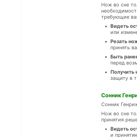
Нож во сне то
необходимость
требующие ва
Видеть ос
или измен
Резать но
принять в
Быть ран
перед воз
Получить 
защиту в 
Сонник Генр
Сонник Генрих
Нож во сне то
принятия реше
Видеть ос
и приняти