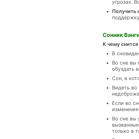
угрозах. 
Получить 
поддержку
Сонник Ванг
К чему снится
В сновиден
Во сне вы
обуздать в
Сон, в кот
Видеть во 
недоброже
Если во сн
изменения
Во сне вы 
вызванные
только в 