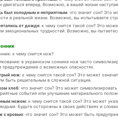
и двигаться вперед. Возможно, в вашей жизни наступае
ь был холодным и неприятным
: что значит сон? Это 
ости в реальной жизни. Возможно, вы испытываете стр
рятались от дождя
: к чему снится такой сон? Это мо
ли эмоциональных трудностей. Возможно, вы пытаетесь
сонник
нник: к чему снится нож?
лкование: в украинском соннике нож часто символизи
и предупреждение о возможных опасностях.
трый нож
: к чему снится такой сон? Это может означа
ли быть решительным в сложной ситуации.
жом хлеб
: что значит сон? Это может символизировать
приятные события или улучшение материального полож
енным ножом
: к чему снится такой сон? Это может ука
людьми. Будьте осторожны в своих действиях и словах
ж с кровью
: что значит сон? Это может быть предупр