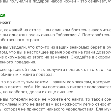
е вы получили в подарок набор ножей - это означает, ч
йда
 нож?
ж, лежащий на столе, - вы слишком боитесь знакомить
то вы однажды очень сильно "обожглись". Постарайтесь
обственного страха.
е вы увидели, что кто-то из ваших знакомых берет в ру
том, что вы в настоящее время ходите на грани дозвол
 из окружающих этого не замечает. Ожидайте в скором
енного поведения.
сне красивый нож - вы получите подарок от того, от к
зобидным - ждите подвоха.
о-то во сне тупым ножом - вашим комплексам, которые
вно изжить себя. Но вы постоянно питаете подсознате
, но наоборот, делая их еще сильнее.
е вы потеряли нож и не можете его найти, то такой со
томлены и это не дает вам возможности легко относить
, которая не приносит никакого удовольствия. Для му