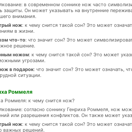
лкование: в современном соннике нож часто символиз
 защиты. Он может указывать на внутренние пережива
шего внимания.
трый нож
: к чему снится такой сон? Это может означа
ениям в жизни.
жом что-то
: что значит сон? Это может символизиров
ажное решение.
енным ножом
: к чему снится такой сон? Это может ука
можными угрозами.
нож в подарок
: что значит сон? Это может означать, ч
трудной ситуации.
иха Роммеля
а Роммеля: к чему снится нож?
лкование: согласно соннику Генриха Роммеля, нож мо
ний или разрешения конфликтов. Он также может указ
трый нож
: к чему снится такой сон? Это может означа
ю важных решений.