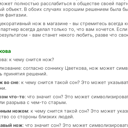
 может полностью расслабиться в обществе своей парт
ый объект. В обоих случаях хорошим решением была бы
ля фантазии.
декоративный нож в магазине - вы стремитесь всегда к
партнер всегда делал только то, что вам хочется. Если
езультатом - вам станет некого любить, разве что сво
кова
ва: к чему снится нож?
лкование: согласно соннику Цветкова, нож может симв
ь принятия решений.
ж во сне
: к чему снится такой сон? Это может указыв
ни.
жом что-то
: что значит сон? Это может символизиров
ли разрыва с чем-то старым.
енным ножом
: к чему снится такой сон? Это может ука
ство со стороны близких людей.
жавый нож
: что значит сон? Это может символизирова