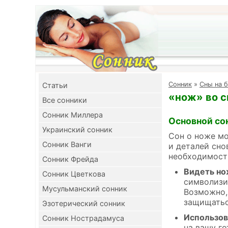
Cонник
»
Сны на б
Cтатьи
«нож» во с
Все сонники
Сонник Миллера
Основной со
Украинский сонник
Сон о ноже мо
Сонник Ванги
и деталей сно
необходимост
Сонник Фрейда
Видеть но
Сонник Цветкова
символизи
Мусульманский сонник
Возможно,
защищатьс
Эзотерический сонник
Использов
Сонник Нострадамуса
на вашу г