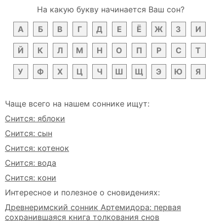
На какую букву начинается Ваш сон?
А
Б
В
Г
Д
Е
Ё
Ж
З
И
Й
К
Л
М
Н
О
П
Р
С
Т
У
Ф
Х
Ц
Ч
Ш
Щ
Э
Ю
Я
Чаще всего на нашем соннике ищут:
Снится: яблоки
Снится: сын
Снится: котенок
Снится: вода
Снится: кони
Интересное и полезное о сновидениях:
Древнеримский сонник Артемидора: первая
сохранившаяся книга толкования снов