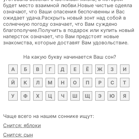
будет место взаимной любви.Новые чистые одеяла
означают, что Ваши опасения беспочвенны и Вас
ожидает удача.Раскрыть новый зонт над собой в
солнечную погоду означает, что Вам суждено
благополучие.Получить в подарок или купить новый
наперсток означает, что Вам предстоят новые
знакомства, которые доставят Вам удовольствие.
На какую букву начинается Ваш сон?
А
Б
В
Г
Д
Е
Ё
Ж
З
И
Й
К
Л
М
Н
О
П
Р
С
Т
У
Ф
Х
Ц
Ч
Ш
Щ
Э
Ю
Я
Чаще всего на нашем соннике ищут:
Снится: яблоки
Снится: сын