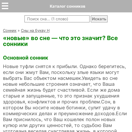
Каталог сонников
Cонник
»
Сны на букву Н
«новые» во сне — что это значит? Все
сонники
Основной сонник
Новые туфли снятся к прибыли. Однако берегитесь,
если они жмут Вам, поскольку злые языки могут
выбрать Вас объектом насмешек.Увидеть во сне
новые небольшие строения означает, что Ваша
семейная жизнь будет счастливой. Если же дома
старые и запущенные, то это признак ухудшения
здоровья, конфликтов и прочих проблем.Сон, в
котором Вы носите новые ботинки, сулит удачу в
коммерческих делах и преумножение доходов.Если
Вам приснилось, что Ваш кошелек полон новых
купюр или других ценностей, то судьбою Вам
уготована веселая счастливая жизнь, в которой