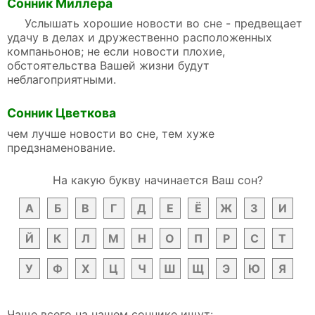
Сонник Миллера
Услышать хорошие новости во сне - предвещает
удачу в делах и дружественно расположенных
компаньонов; не если новости плохие,
обстоятельства Вашей жизни будут
неблагоприятными.
Сонник Цветкова
чем лучше новости во сне, тем хуже
предзнаменование.
На какую букву начинается Ваш сон?
А
Б
В
Г
Д
Е
Ё
Ж
З
И
Й
К
Л
М
Н
О
П
Р
С
Т
У
Ф
Х
Ц
Ч
Ш
Щ
Э
Ю
Я
Чаще всего на нашем соннике ищут: