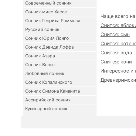
Современный сонник
Сонник мисс Хассе
Чаще всего на
Сонник Генриха Роммеля
Снится: яблок
Русский сонник
Снится: сын
Сонник Юрия Лонго
Снится: котен
Сонник Дэвида Лоффа
Снится: вода
Сонник Азара
Снится: кони
Сонник Велес
Интересное и 
Любовный сонник
Древнеримский
Сонник Копалинского
Сонник Симона Кананита
Ассирийский сонник
Кулинарный сонник