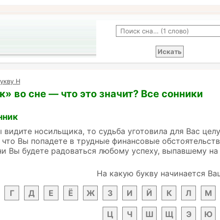
укву Н
» во сне — что это значит? Все сонники
нник
ы видите носильщика, то судьба уготовила для Вас це
, что Вы попадете в трудные финансовые обстоятельств
и Вы будете радоваться любому успеху, выпавшему на
На какую букву начинается Ва
Г
Д
Е
Ё
Ж
З
И
Й
К
Л
М
Ц
Ч
Ш
Щ
Э
Ю