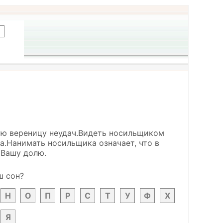
лую вереницу неудач.Видеть носильщиком
а.Нанимать носильщика означает, что в
 Вашу долю.
ш сон?
Н
О
П
Р
С
Т
У
Ф
Х
Я