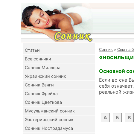
Cонник
»
Сны на б
Cтатьи
«носильщик
Все сонники
Сонник Миллера
Основной со
Украинский сонник
Если во сне В
Сонник Ванги
себя означает
реальной жизн
Сонник Фрейда
Сонник Цветкова
Мусульманский сонник
А
Б
В
Эзотерический сонник
Сонник Нострадамуса