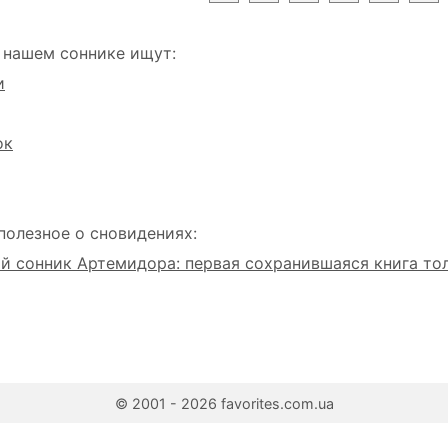
 нашем соннике ищут:
и
ок
полезное о сновидениях:
 сонник Артемидора: первая сохранившаяся книга то
© 2001 - 2026 favorites.com.ua