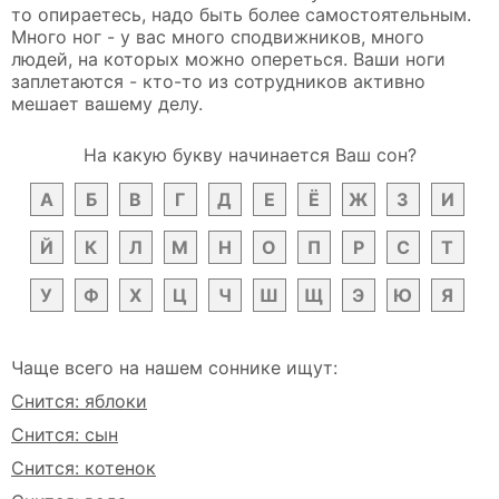
то опираетесь, надо быть более самостоятельным.
Много ног - у вас много сподвижников, много
людей, на которых можно опереться. Ваши ноги
заплетаются - кто-то из сотрудников активно
мешает вашему делу.
На какую букву начинается Ваш сон?
А
Б
В
Г
Д
Е
Ё
Ж
З
И
Й
К
Л
М
Н
О
П
Р
С
Т
У
Ф
Х
Ц
Ч
Ш
Щ
Э
Ю
Я
Чаще всего на нашем соннике ищут:
Снится: яблоки
Снится: сын
Снится: котенок