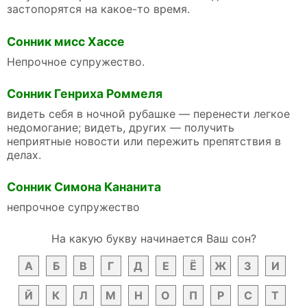
застопорятся на какое-то время.
Сонник мисс Хассе
Непрочное супружество.
Сонник Генриха Роммеля
видеть себя в ночной рубашке — перенести легкое
недомогание; видеть, других — получить
неприятные новости или пережить препятствия в
делах.
Сонник Симона Кананита
непрочное супружество
На какую букву начинается Ваш сон?
А
Б
В
Г
Д
Е
Ё
Ж
З
И
Й
К
Л
М
Н
О
П
Р
С
Т