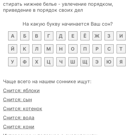
стирать нижнее белье - увлечение порядком,
приведение в порядок своих дел
На какую букву начинается Ваш сон?
А
Б
В
Г
Д
Е
Ё
Ж
З
И
Й
К
Л
М
Н
О
П
Р
С
Т
У
Ф
Х
Ц
Ч
Ш
Щ
Э
Ю
Я
Чаще всего на нашем соннике ищут:
Снится: яблоки
Снится: сын
Снится: котенок
Снится: вода
Снится: кони