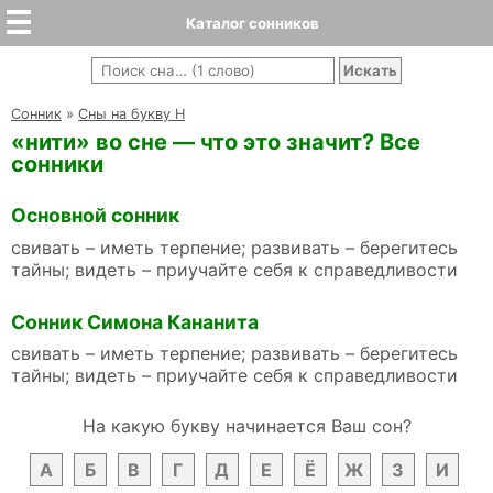
Каталог сонников
Cонник
»
Сны на букву Н
«нити» во сне — что это значит? Все
сонники
Основной сонник
свивать – иметь терпение; развивать – берегитесь
тайны; видеть – приучайте себя к справедливости
Сонник Симона Кананита
свивать – иметь терпение; развивать – берегитесь
тайны; видеть – приучайте себя к справедливости
На какую букву начинается Ваш сон?
А
Б
В
Г
Д
Е
Ё
Ж
З
И