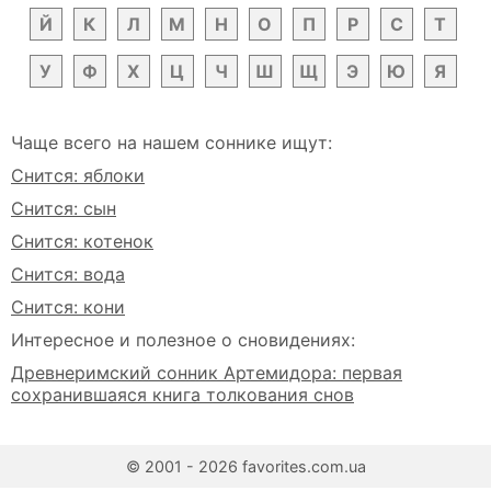
Й
К
Л
М
Н
О
П
Р
С
Т
У
Ф
Х
Ц
Ч
Ш
Щ
Э
Ю
Я
Чаще всего на нашем соннике ищут:
Снится: яблоки
Снится: сын
Снится: котенок
Снится: вода
Снится: кони
Интересное и полезное о сновидениях:
Древнеримский сонник Артемидора: первая
сохранившаяся книга толкования снов
© 2001 - 2026 favorites.com.ua