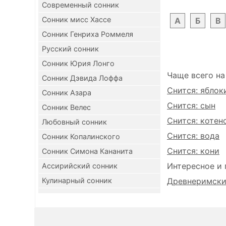
Современный сонник
Сонник мисс Хассе
А
Б
В
Сонник Генриха Роммеля
Русский сонник
Сонник Юрия Лонго
Чаще всего на
Сонник Дэвида Лоффа
Снится: яблок
Сонник Азара
Снится: сын
Сонник Велес
Снится: котен
Любовный сонник
Снится: вода
Сонник Копалинского
Снится: кони
Сонник Симона Кананита
Интересное и 
Ассирийский сонник
Кулинарный сонник
Древнеримский