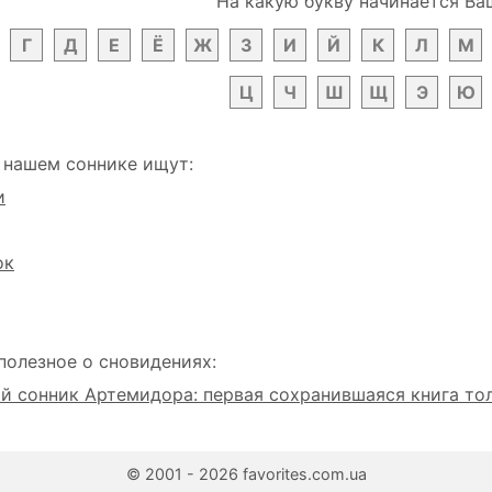
На какую букву начинается Ва
Г
Д
Е
Ё
Ж
З
И
Й
К
Л
М
Ц
Ч
Ш
Щ
Э
Ю
 нашем соннике ищут:
и
ок
полезное о сновидениях:
 сонник Артемидора: первая сохранившаяся книга то
© 2001 - 2026 favorites.com.ua