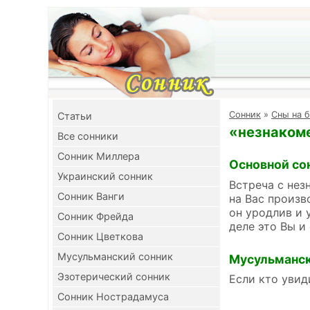
Cонник
»
Сны на б
Cтатьи
«незнакоме
Все сонники
Сонник Миллера
Основной со
Украинский сонник
Встреча с нез
Сонник Ванги
на Вас произв
он уродлив и 
Сонник Фрейда
деле это Вы и
Сонник Цветкова
Мусульманский сонник
Мусульманск
Эзотерический сонник
Если кто увид
Сонник Нострадамуса