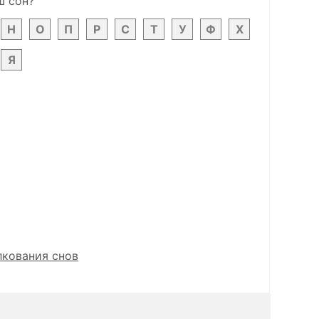
ш сон?
Н
О
П
Р
С
Т
У
Ф
Х
Я
лкования снов