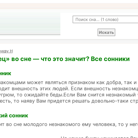
укву Н
ц» во сне — что это значит? Все сонники
нник
накомцами может являться признаком как добра, так и з
одит внешность этих людей. Если внешность незнакомц
угрюм, то ожидайте беды.Если Вам снится незнакомый 
 есть, то наяву Вам придется решать довольно-таки ст
ий сонник
ит во сне молодого незнакомого ему человека, то у нег