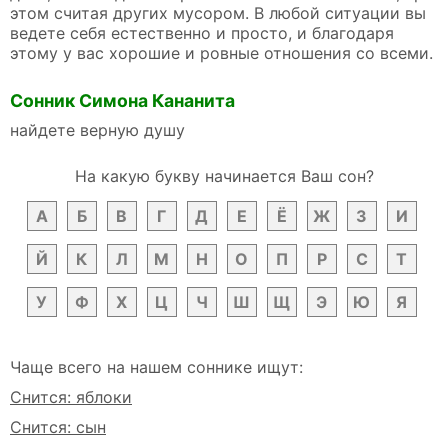
этом считая других мусором. В любой ситуации вы
ведете себя естественно и просто, и благодаря
этому у вас хорошие и ровные отношения со всеми.
Сонник Симона Кананита
найдете верную душу
На какую букву начинается Ваш сон?
А
Б
В
Г
Д
Е
Ё
Ж
З
И
Й
К
Л
М
Н
О
П
Р
С
Т
У
Ф
Х
Ц
Ч
Ш
Щ
Э
Ю
Я
Чаще всего на нашем соннике ищут:
Снится: яблоки
Снится: сын