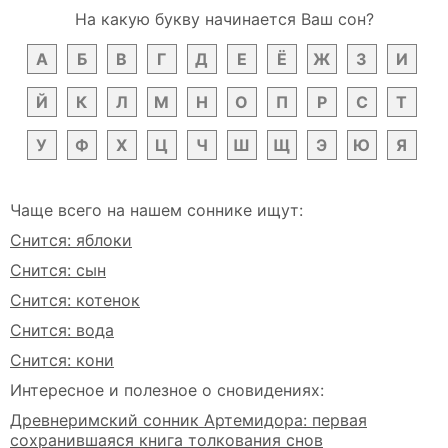
На какую букву начинается Ваш сон?
А
Б
В
Г
Д
Е
Ё
Ж
З
И
Й
К
Л
М
Н
О
П
Р
С
Т
У
Ф
Х
Ц
Ч
Ш
Щ
Э
Ю
Я
Чаще всего на нашем соннике ищут:
Снится: яблоки
Снится: сын
Снится: котенок
Снится: вода
Снится: кони
Интересное и полезное о сновидениях:
Древнеримский сонник Артемидора: первая
сохранившаяся книга толкования снов