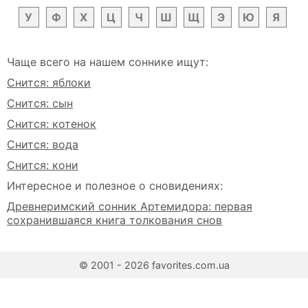
У
Ф
Х
Ц
Ч
Ш
Щ
Э
Ю
Я
Чаще всего на нашем соннике ищут:
Снится: яблоки
Снится: сын
Снится: котенок
Снится: вода
Снится: кони
Интересное и полезное о сновидениях:
Древнеримский сонник Артемидора: первая
сохранившаяся книга толкования снов
© 2001 - 2026 favorites.com.ua