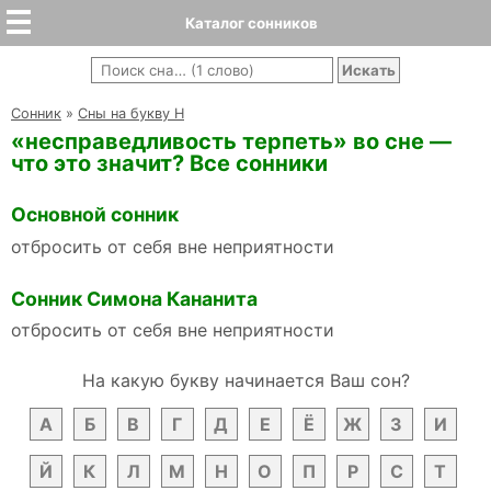
Каталог сонников
Cонник
»
Сны на букву Н
«несправедливость терпеть» во сне —
что это значит? Все сонники
Основной сонник
отбросить от себя вне неприятности
Сонник Симона Кананита
отбросить от себя вне неприятности
На какую букву начинается Ваш сон?
А
Б
В
Г
Д
Е
Ё
Ж
З
И
Й
К
Л
М
Н
О
П
Р
С
Т