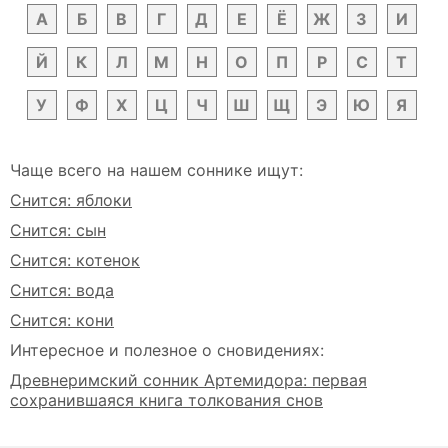
А
Б
В
Г
Д
Е
Ё
Ж
З
И
Й
К
Л
М
Н
О
П
Р
С
Т
У
Ф
Х
Ц
Ч
Ш
Щ
Э
Ю
Я
Чаще всего на нашем соннике ищут:
Снится: яблоки
Снится: сын
Снится: котенок
Снится: вода
Снится: кони
Интересное и полезное о сновидениях:
Древнеримский сонник Артемидора: первая
сохранившаяся книга толкования снов