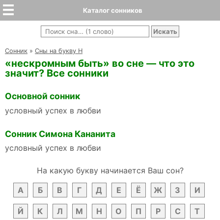
Каталог сонников
Cонник
»
Сны на букву Н
«нескромным быть» во сне — что это
значит? Все сонники
Основной сонник
условный успех в любви
Сонник Симона Кананита
условный успех в любви
На какую букву начинается Ваш сон?
А
Б
В
Г
Д
Е
Ё
Ж
З
И
Й
К
Л
М
Н
О
П
Р
С
Т