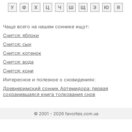
У
Ф
Х
Ц
Ч
Ш
Щ
Э
Ю
Я
Чаще всего на нашем соннике ищут:
Снится: яблоки
Снится: сын
Снится: котенок
Снится: вода
Снится: кони
Интересное и полезное о сновидениях:
Древнеримский сонник Артемидора: первая
сохранившаяся книга толкования снов
© 2001 - 2026 favorites.com.ua