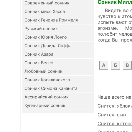
Сонник Мил
Современный сонник
Видеть во сне
Сонник мисс Хассе
чувство к это
Сонник Генриха Роммеля
испытывают от
эгоизме. Мол
Русский сонник
полюбит челов
Сонник Юрия Лонго
когда Вы, про
Сонник Дэвида Лоффа
Сонник Азара
Сонник Велес
А
Б
В
Любовный сонник
Сонник Копалинского
Сонник Симона Кананита
Чаще всего на
Ассирийский сонник
Кулинарный сонник
Снится: яблок
Снится: сын
Снится: котен