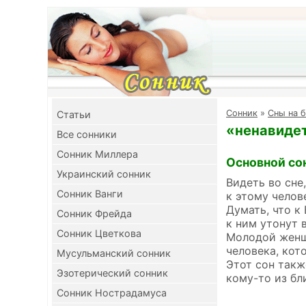
Cонник
»
Сны на б
Cтатьи
«ненавидет
Все сонники
Сонник Миллера
Основной со
Украинский сонник
Видеть во сне
Сонник Ванги
к этому челов
Думать, что к
Сонник Фрейда
к ним утонут в
Сонник Цветкова
Молодой женщи
человека, кот
Мусульманский сонник
Этот сон такж
Эзотерический сонник
кому-то из бл
Сонник Нострадамуса