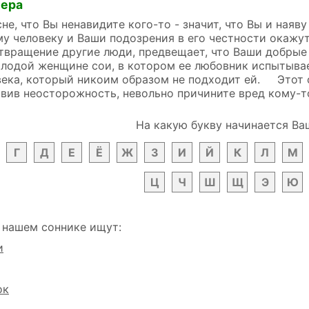
лера
, что Вы ненавидите кого-то - значит, что Вы и наяв
му человеку и Ваши подозрения в его честности окаж
вращение другие люди, предвещает, что Ваши добрые 
одой женщине сои, в котором ее любовник испытывает
ека, который никоим образом не подходит ей. Этот с
явив неосторожность, невольно причините вред кому-то
На какую букву начинается Ва
Г
Д
Е
Ё
Ж
З
И
Й
К
Л
М
Ц
Ч
Ш
Щ
Э
Ю
 нашем соннике ищут:
и
ок