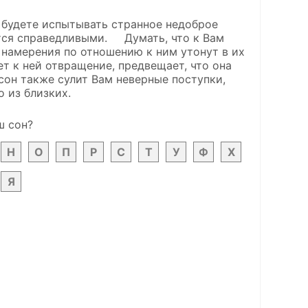
у будете испытывать странное недоброе
утся справедливыми. Думать, что к Вам
намерения по отношению к ним утонут в их
 к ней отвращение, предвещает, что она
он также сулит Вам неверные поступки,
 из близких.
ш сон?
Н
О
П
Р
С
Т
У
Ф
Х
Я