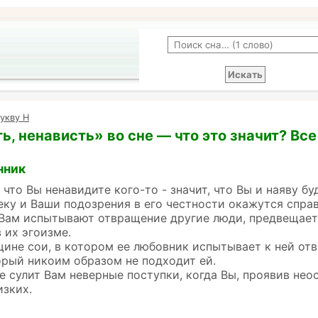
укву Н
ь, ненависть» во сне — что это значит? Вс
нник
, что Вы ненавидите кого-то - значит, что Вы и наяву 
еку и Ваши подозрения в его честности окажутся спра
 Вам испытывают отвращение другие люди, предвещает
 их эгоизме.
не сои, в котором ее любовник испытывает к ней отв
орый никоим образом не подходит ей.
е сулит Вам неверные поступки, когда Вы, проявив не
изких.