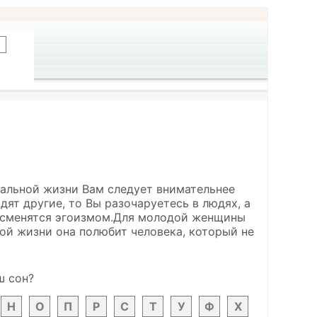
реальной жизни Вам следует внимательнее
ят другие, то Вы разочаруетесь в людях, а
 сменятся эгоизмом.Для молодой женщины
ной жизни она полюбит человека, который не
ш сон?
Н
О
П
Р
С
Т
У
Ф
Х