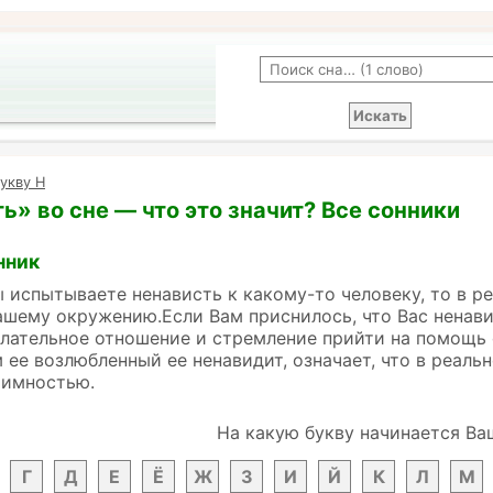
укву Н
ь» во сне — что это значит? Все сонники
нник
ы испытываете ненависть к какому-то человеку, то в 
ашему окружению.Если Вам приснилось, что Вас ненавид
лательное отношение и стремление прийти на помощь
м ее возлюбленный ее ненавидит, означает, что в реаль
аимностью.
На какую букву начинается Ва
Г
Д
Е
Ё
Ж
З
И
Й
К
Л
М