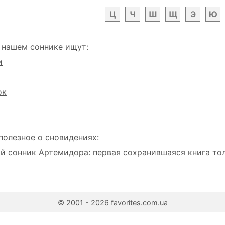
Ц
Ч
Ш
Щ
Э
Ю
 нашем соннике ищут:
и
ок
полезное о сновидениях:
 сонник Артемидора: первая сохранившаяся книга то
© 2001 - 2026 favorites.com.ua