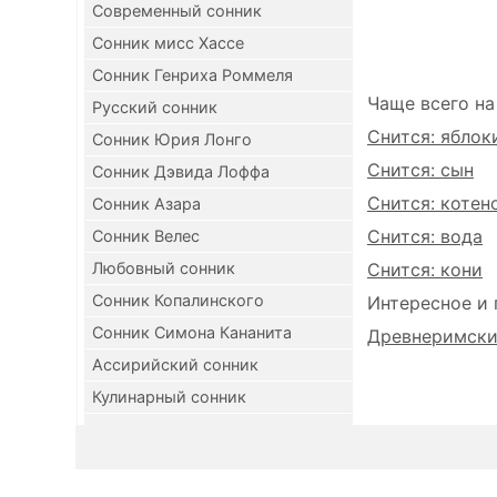
Современный сонник
Сонник мисс Хассе
Сонник Генриха Роммеля
Чаще всего на
Русский сонник
Снится: яблок
Сонник Юрия Лонго
Снится: сын
Сонник Дэвида Лоффа
Снится: котен
Сонник Азара
Снится: вода
Сонник Велес
Любовный сонник
Снится: кони
Сонник Копалинского
Интересное и 
Сонник Симона Кананита
Древнеримский
Ассирийский сонник
Кулинарный сонник