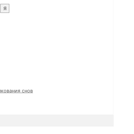
Я
лкования снов