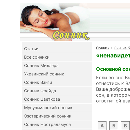
Cонник
»
Сны на б
Cтатьи
«ненавидет
Все сонники
Сонник Миллера
Основной со
Украинский сонник
Если во сне В
Сонник Ванги
отнестись к В
Ваше доброже
Сонник Фрейда
сон, в которо
Сонник Цветкова
ответит ей вз
Мусульманский сонник
Эзотерический сонник
Сонник Нострадамуса
А
Б
В