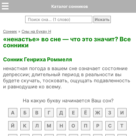
Каталог сонников
Cонник
»
Сны на букву Н
«ненастье» во сне — что это значит? Все
сонники
Сонник Генриха Роммеля
ненастная погода в вашем сне означает состояние
депрессии; длительный период в реальности вы
будете скучать, тосковать, ощущать подавленность
и равнодушие ко всему.
На какую букву начинается Ваш сон?
А
Б
В
Г
Д
Е
Ё
Ж
З
И
Й
К
Л
М
Н
О
П
Р
С
Т