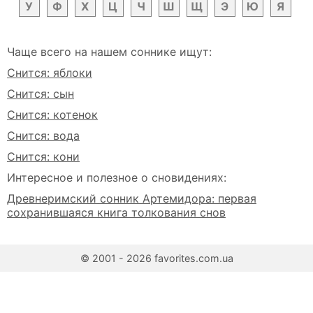
У
Ф
Х
Ц
Ч
Ш
Щ
Э
Ю
Я
Чаще всего на нашем соннике ищут:
Снится: яблоки
Снится: сын
Снится: котенок
Снится: вода
Снится: кони
Интересное и полезное о сновидениях:
Древнеримский сонник Артемидора: первая
сохранившаяся книга толкования снов
© 2001 - 2026 favorites.com.ua