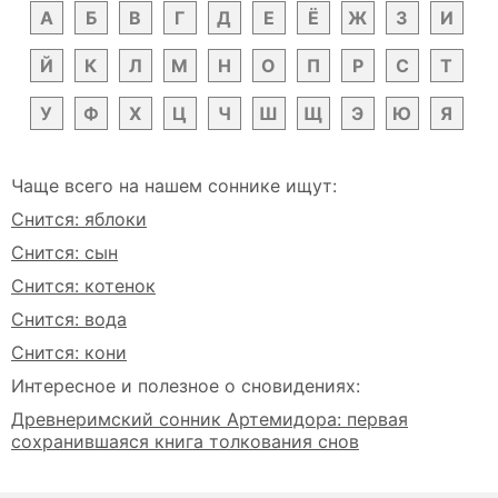
А
Б
В
Г
Д
Е
Ё
Ж
З
И
Й
К
Л
М
Н
О
П
Р
С
Т
У
Ф
Х
Ц
Ч
Ш
Щ
Э
Ю
Я
Чаще всего на нашем соннике ищут:
Снится: яблоки
Снится: сын
Снится: котенок
Снится: вода
Снится: кони
Интересное и полезное о сновидениях:
Древнеримский сонник Артемидора: первая
сохранившаяся книга толкования снов