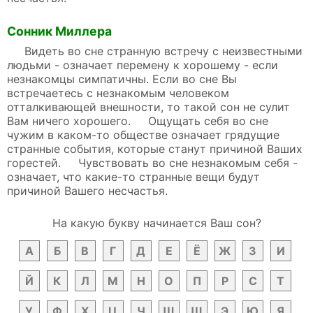
Сонник Миллера
Видеть во сне странную встречу с неизвестными
людьми - означает перемену к хорошему - если
незнакомцы симпатичны. Если во сне Вы
встречаетесь с незнакомым человеком
отталкивающей внешности, то такой сон не сулит
Вам ничего хорошего. Ощущать себя во сне
чужим в каком-то обществе означает грядущие
странные события, которые станут причиной Ваших
горестей. Чувствовать во сне незнакомым себя -
означает, что какие-то странные вещи будут
причиной Вашего несчастья.
На какую букву начинается Ваш сон?
А
Б
В
Г
Д
Е
Ё
Ж
З
И
Й
К
Л
М
Н
О
П
Р
С
Т
У
Ф
Х
Ц
Ч
Ш
Щ
Э
Ю
Я