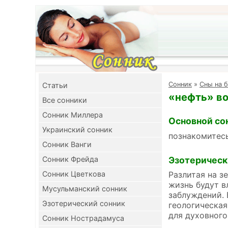
Cонник
»
Сны на б
Cтатьи
«нефть» во
Все сонники
Сонник Миллера
Основной со
Украинский сонник
познакомитес
Сонник Ванги
Эзотерическ
Сонник Фрейда
Сонник Цветкова
Разлитая на з
жизнь будут в
Мусульманский сонник
заблуждений. 
Эзотерический сонник
геологическая
для духовного
Сонник Нострадамуса