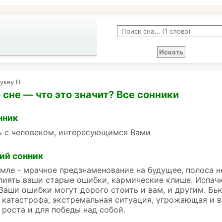
укву Н
 сне — что это значит? Все сонники
нник
ь с человеком, интересующимся Вами
ий сонник
емле - мрачное предзнаменование на будущее, полоса не
лиять ваши старые ошибки, кармические клише. Испачк
Ваши ошибки могут дорого стоить и вам, и другим. Бь
 катастрофа, экстремальная ситуация, угрожающая и в
 роста и для победы над собой.