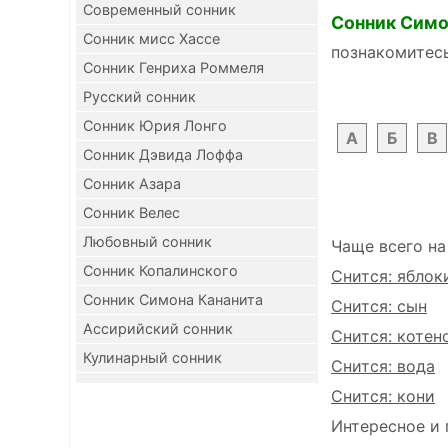
Современный сонник
Сонник Симо
Сонник мисс Хассе
познакомитес
Сонник Генриха Роммеля
Русский сонник
Сонник Юрия Лонго
А
Б
В
Сонник Дэвида Лоффа
Сонник Азара
Сонник Велес
Любовный сонник
Чаще всего на
Сонник Копалинского
Снится: яблок
Сонник Симона Кананита
Снится: сын
Ассирийский сонник
Снится: котен
Кулинарный сонник
Снится: вода
Снится: кони
Интересное и 