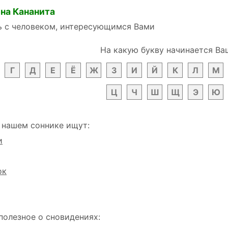
на Кананита
ь с человеком, интересующимся Вами
На какую букву начинается Ва
Г
Д
Е
Ё
Ж
З
И
Й
К
Л
М
Ц
Ч
Ш
Щ
Э
Ю
 нашем соннике ищут:
и
ок
полезное о сновидениях: