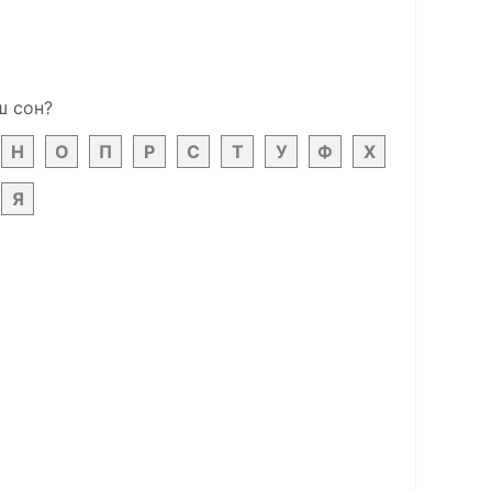
ш сон?
Н
О
П
Р
С
Т
У
Ф
Х
Я