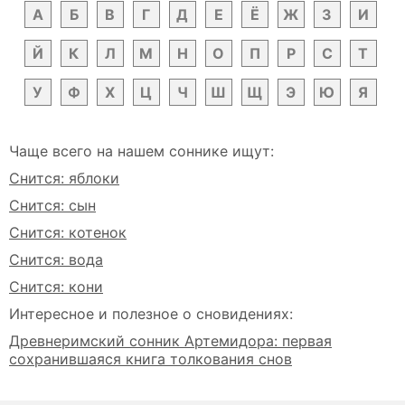
А
Б
В
Г
Д
Е
Ё
Ж
З
И
Й
К
Л
М
Н
О
П
Р
С
Т
У
Ф
Х
Ц
Ч
Ш
Щ
Э
Ю
Я
Чаще всего на нашем соннике ищут:
Снится: яблоки
Снится: сын
Снится: котенок
Снится: вода
Снится: кони
Интересное и полезное о сновидениях:
Древнеримский сонник Артемидора: первая
сохранившаяся книга толкования снов