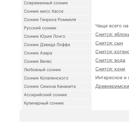
Современный сонник
Сонник мисс Хассе
Сонник Генриха Роммеля
Чаще всего на
Русский сонник
Снится: яблок
Сонник Юрия Лонго
Снится: сын
Сонник Дэвида Лоффа
Снится: котен
Сонник Азара
Снится: вода
Сонник Велес
Снится: кони
Любовный сонник
Интересное и 
Сонник Копалинского
Древнеримский
Сонник Симона Кананита
Ассирийский сонник
Кулинарный сонник