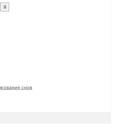
Я
лкования снов