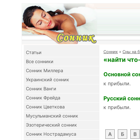
Cонник
»
Сны на б
Cтатьи
«найти что
Все сонники
Сонник Миллера
Основной со
Украинский сонник
к прибыли.
Сонник Ванги
Русский сон
Сонник Фрейда
Сонник Цветкова
к прибыли.
Мусульманский сонник
Эзотерический сонник
А
Б
В
Сонник Нострадамуса