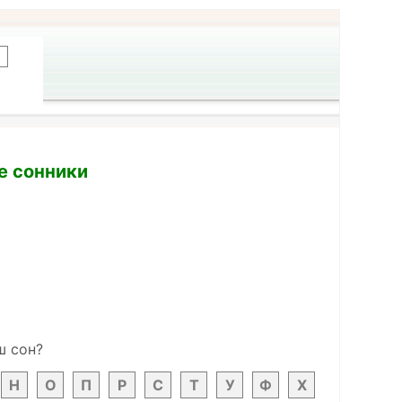
се сонники
ш сон?
Н
О
П
Р
С
Т
У
Ф
Х