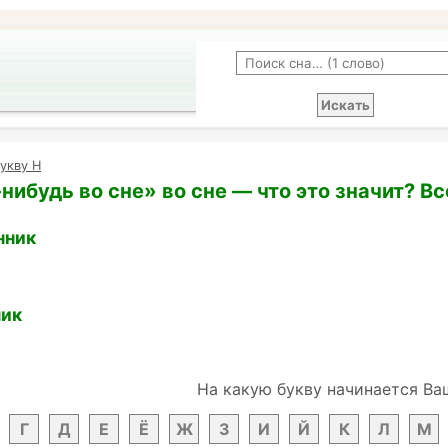
укву Н
-нибудь во сне» во сне — что это значит? В
нник
ник
На какую букву начинается Ва
Г
Д
Е
Ё
Ж
З
И
Й
К
Л
М