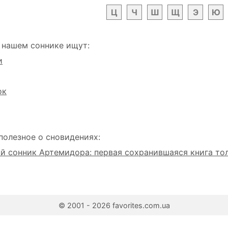
Ц
Ч
Ш
Щ
Э
Ю
 нашем соннике ищут:
и
ок
полезное о сновидениях:
 сонник Артемидора: первая сохранившаяся книга то
© 2001 - 2026 favorites.com.ua