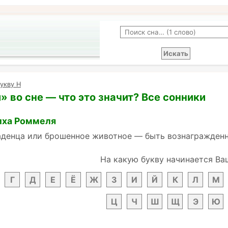
укву Н
 во сне — что это значит? Все сонники
иха Роммеля
аденца или брошенное животное — быть вознагражденн
На какую букву начинается Ва
Г
Д
Е
Ё
Ж
З
И
Й
К
Л
М
Ц
Ч
Ш
Щ
Э
Ю