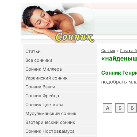
Cонник
»
Сны на б
Cтатьи
«найденыш»
Все сонники
Сонник Миллера
Сонник Генр
Украинский сонник
подобрать мл
Сонник Ванги
Сонник Фрейда
Сонник Цветкова
А
Б
В
Мусульманский сонник
Эзотерический сонник
Сонник Нострадамуса