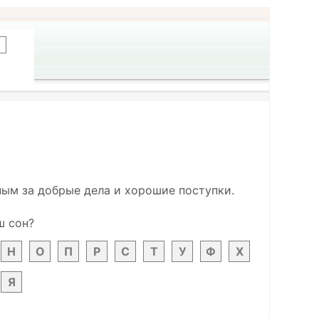
ым за добрые дела и хорошие поступки.
ш сон?
Н
О
П
Р
С
Т
У
Ф
Х
Я