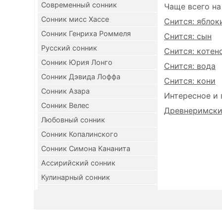
Современный сонник
Чаще всего на
Сонник мисс Хассе
Снится: яблок
Сонник Генриха Роммеля
Снится: сын
Русский сонник
Снится: котен
Сонник Юрия Лонго
Снится: вода
Сонник Дэвида Лоффа
Снится: кони
Сонник Азара
Интересное и 
Сонник Велес
Древнеримский
Любовный сонник
Сонник Копалинского
Сонник Симона Кананита
Ассирийский сонник
Кулинарный сонник