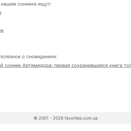
 нашем соннике ищут:
и
ок
полезное о сновидениях:
 сонник Артемидора: первая сохранившаяся книга то
© 2001 - 2026 favorites.com.ua