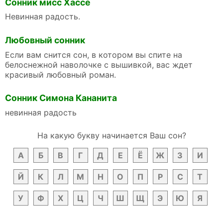
Сонник мисс Хассе
Невинная радость.
Любовный сонник
Если вам снится сон, в котором вы спите на
белоснежной наволочке с вышивкой, вас ждет
красивый любовный роман.
Сонник Симона Кананита
невинная радость
На какую букву начинается Ваш сон?
А
Б
В
Г
Д
Е
Ё
Ж
З
И
Й
К
Л
М
Н
О
П
Р
С
Т
У
Ф
Х
Ц
Ч
Ш
Щ
Э
Ю
Я