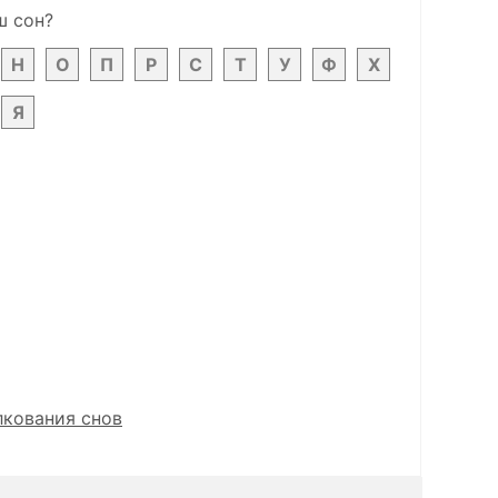
ш сон?
Н
О
П
Р
С
Т
У
Ф
Х
Я
лкования снов