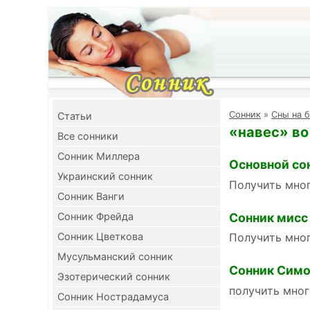
Cонник
»
Сны на б
Cтатьи
«навес» во
Все сонники
Сонник Миллера
Основной со
Украинский сонник
Получить мног
Сонник Ванги
Сонник мисс
Сонник Фрейда
Сонник Цветкова
Получить мног
Мусульманский сонник
Сонник Симо
Эзотерический сонник
получить мног
Сонник Нострадамуса