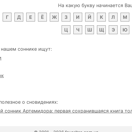
На какую букву начинается Ва
Г
Д
Е
Ё
Ж
З
И
Й
К
Л
М
Ц
Ч
Ш
Щ
Э
Ю
 нашем соннике ищут:
и
ок
полезное о сновидениях:
 сонник Артемидора: первая сохранившаяся книга то