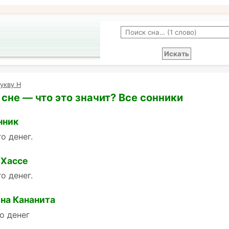
укву Н
 сне — что это значит? Все сонники
нник
о денег.
 Хассе
о денег.
на Кананита
о денег