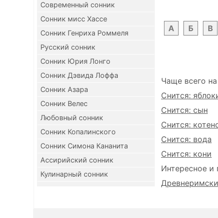
Современный сонник
Сонник мисс Хассе
А
Б
В
Сонник Генриха Роммеля
Русский сонник
Сонник Юрия Лонго
Сонник Дэвида Лоффа
Чаще всего на
Сонник Азара
Снится: яблок
Сонник Велес
Снится: сын
Любовный сонник
Снится: котен
Сонник Копалинского
Снится: вода
Сонник Симона Кананита
Снится: кони
Ассирийский сонник
Интересное и 
Кулинарный сонник
Древнеримский