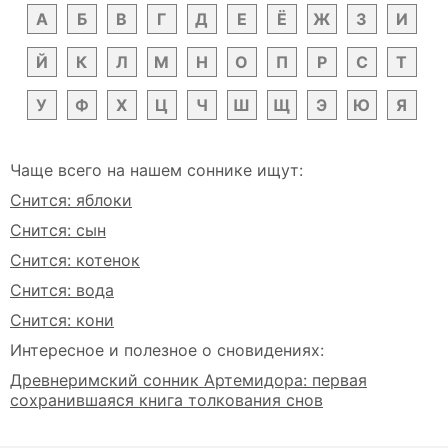
А
Б
В
Г
Д
Е
Ё
Ж
З
И
Й
К
Л
М
Н
О
П
Р
С
Т
У
Ф
Х
Ц
Ч
Ш
Щ
Э
Ю
Я
Чаще всего на нашем соннике ищут:
Снится: яблоки
Снится: сын
Снится: котенок
Снится: вода
Снится: кони
Интересное и полезное о сновидениях:
Древнеримский сонник Артемидора: первая
сохранившаяся книга толкования снов