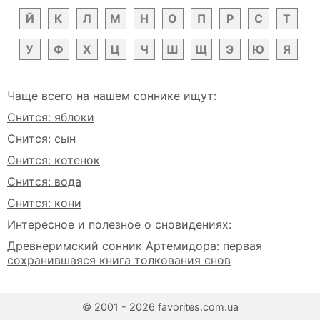
Й
К
Л
М
Н
О
П
Р
С
Т
У
Ф
Х
Ц
Ч
Ш
Щ
Э
Ю
Я
Чаще всего на нашем соннике ищут:
Снится: яблоки
Снится: сын
Снится: котенок
Снится: вода
Снится: кони
Интересное и полезное о сновидениях:
Древнеримский сонник Артемидора: первая
сохранившаяся книга толкования снов
© 2001 - 2026 favorites.com.ua