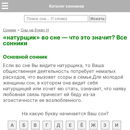
Каталог сонников
Cонник
»
Сны на букву Н
«натурщик» во сне — что это значит? Все
сонники
Основной сонник
Если во сне Вы видите натурщика, то Ваша
общественная деятельность потребует немалых
расходов, что вызовет ссоры в семье.Для молодой
женщины сон, в котором она видит себя
натурщицей или хочет ею стать, означает, что наяву
любовная связь принесет ей беду из-за
эгоистичности ее возлюбленного.
На какую букву начинается Ваш сон?
А
Б
В
Г
Д
Е
Ё
Ж
З
И