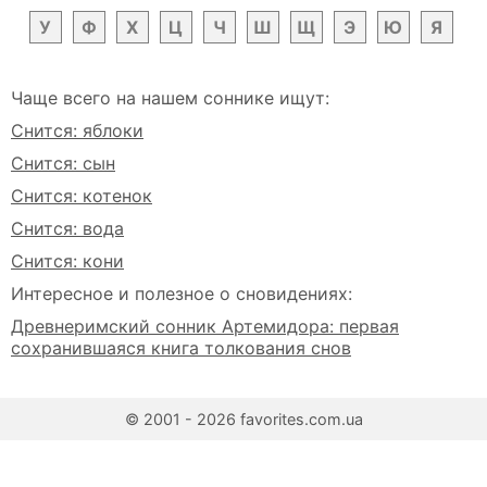
У
Ф
Х
Ц
Ч
Ш
Щ
Э
Ю
Я
Чаще всего на нашем соннике ищут:
Снится: яблоки
Снится: сын
Снится: котенок
Снится: вода
Снится: кони
Интересное и полезное о сновидениях:
Древнеримский сонник Артемидора: первая
сохранившаяся книга толкования снов
© 2001 - 2026 favorites.com.ua