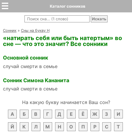
Каталог сонников
Cонник
»
Сны на букву Н
«натирать себя или быть натертым» во
сне — что это значит? Все сонники
Основной сонник
случай смерти в семье
Сонник Симона Кананита
случай смерти в семье
На какую букву начинается Ваш сон?
А
Б
В
Г
Д
Е
Ё
Ж
З
И
Й
К
Л
М
Н
О
П
Р
С
Т