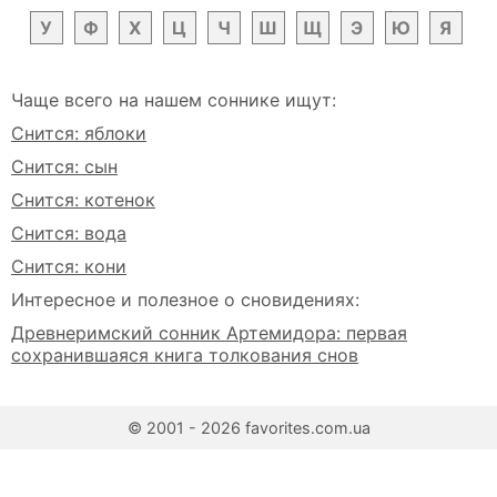
У
Ф
Х
Ц
Ч
Ш
Щ
Э
Ю
Я
Чаще всего на нашем соннике ищут:
Снится: яблоки
Снится: сын
Снится: котенок
Снится: вода
Снится: кони
Интересное и полезное о сновидениях:
Древнеримский сонник Артемидора: первая
сохранившаяся книга толкования снов
© 2001 - 2026 favorites.com.ua