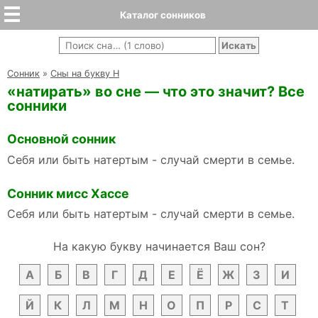
Каталог сонников
Cонник
»
Сны на букву Н
«натирать» во сне — что это значит? Все
сонники
Основной сонник
Себя или быть натертым - случай смерти в семье.
Сонник мисс Хассе
Себя или быть натертым - случай смерти в семье.
На какую букву начинается Ваш сон?
А
Б
В
Г
Д
Е
Ё
Ж
З
И
Й
К
Л
М
Н
О
П
Р
С
Т