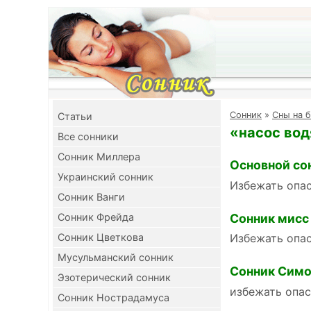
Cонник
»
Сны на б
Cтатьи
«насос вод
Все сонники
Сонник Миллера
Основной со
Украинский сонник
Избежать опас
Сонник Ванги
Сонник мисс
Сонник Фрейда
Сонник Цветкова
Избежать опас
Мусульманский сонник
Сонник Симо
Эзотерический сонник
избежать опа
Сонник Нострадамуса