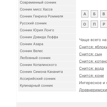
Современный сонник
Сонник мисс Хассе
А
Б
В
Сонник Генриха Роммеля
Русский сонник
О
П
Р
Сонник Юрия Лонго
Сонник Дэвида Лоффа
Чаще всего на
Сонник Азара
Снится: яблок
Сонник Велес
Снится: сын
Любовный сонник
Снится: котен
Сонник Копалинского
Снится: вода
Сонник Симона Кананита
Снится: кони
Ассирийский сонник
Интересное и 
Кулинарный сонник
Древнеримский