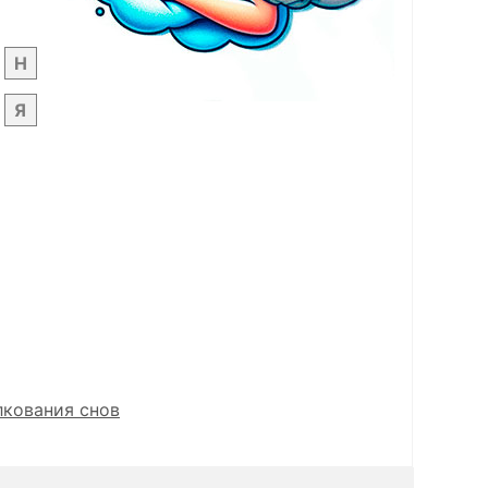
Н
Я
лкования снов