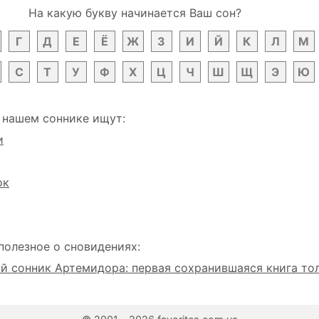
На какую букву начинается Ваш сон?
Г
Д
Е
Ё
Ж
З
И
Й
К
Л
М
С
Т
У
Ф
Х
Ц
Ч
Ш
Щ
Э
Ю
 нашем соннике ищут:
и
ок
полезное о сновидениях:
 сонник Артемидора: первая сохранившаяся книга то