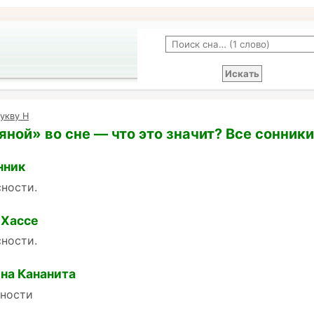
укву Н
яной» во сне — что это значит? Все сонники
нник
ности.
 Хассе
ности.
на Кананита
сности