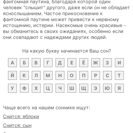
фантомная паутина, благодаря которой один
человек "слышит" другого, даже если он не обладает
яснослышанием. Частое прикосновение к
фантомной паутине может привести к нервному
истощению, истерии. Насекомые очень красивые -
вы обманитесь в своих ожиданиях, особенно если
они совпадают с надеждами других людей.
На какую букву начинается Ваш сон?
А
Б
В
Г
Д
Е
Ё
Ж
З
И
Й
К
Л
М
Н
О
П
Р
С
Т
У
Ф
Х
Ц
Ч
Ш
Щ
Э
Ю
Я
Чаще всего на нашем соннике ищут:
Снится: яблоки
Снится: сын