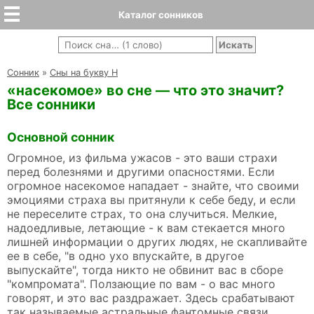
Каталог сонников
Cонник
»
Сны на букву Н
«насекомое» во сне — что это значит?
Все сонники
Основной сонник
Огромное, из фильма ужасов - это ваши страхи
перед болезнями и другими опасностями. Если
огромное насекомое нападает - знайте, что своими
эмоциями страха вы притянули к себе беду, и если
не переселите страх, то она случиться. Мелкие,
надоедливые, летающие - к вам стекается много
лишней информации о других людях, не скапливайте
ее в себе, "в одно ухо впускайте, в другое
выпускайте", тогда никто не обвинит вас в сборе
"компромата". Ползающие по вам - о вас много
говорят, и это вас раздражает. Здесь срабатывают
так называемые астральные фантомные связи,