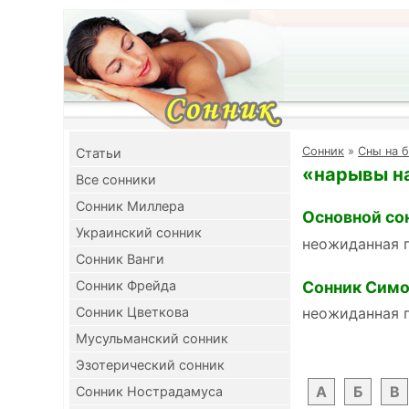
Cонник
»
Сны на б
Cтатьи
«нарывы на
Все сонники
Сонник Миллера
Основной со
Украинский сонник
неожиданная 
Сонник Ванги
Сонник Симо
Сонник Фрейда
Сонник Цветкова
неожиданная 
Мусульманский сонник
Эзотерический сонник
А
Б
В
Сонник Нострадамуса