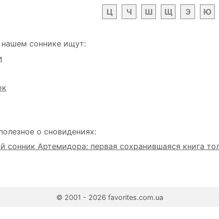
Ц
Ч
Ш
Щ
Э
Ю
 нашем соннике ищут:
и
ок
полезное о сновидениях:
 сонник Артемидора: первая сохранившаяся книга то
© 2001 - 2026 favorites.com.ua