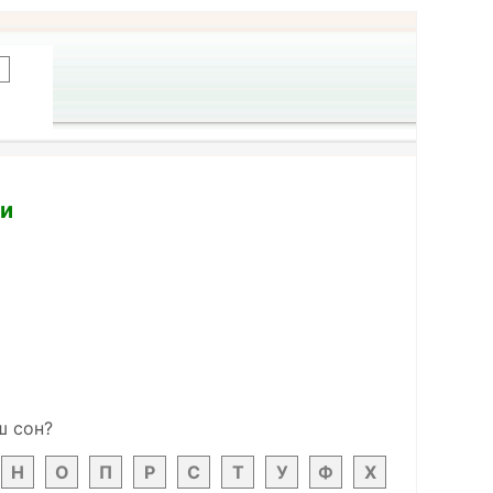
ки
ш сон?
Н
О
П
Р
С
Т
У
Ф
Х