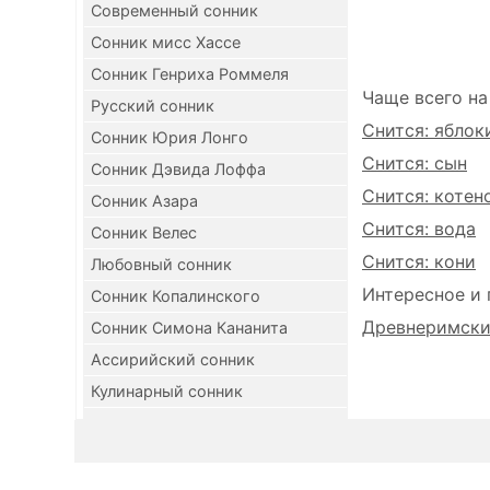
Современный сонник
Сонник мисс Хассе
Сонник Генриха Роммеля
Чаще всего на
Русский сонник
Снится: яблок
Сонник Юрия Лонго
Снится: сын
Сонник Дэвида Лоффа
Снится: котен
Сонник Азара
Снится: вода
Сонник Велес
Снится: кони
Любовный сонник
Интересное и 
Сонник Копалинского
Древнеримский
Сонник Симона Кананита
Ассирийский сонник
Кулинарный сонник