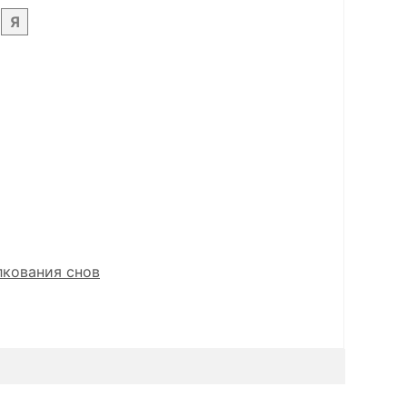
Я
лкования снов