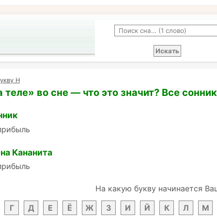
укву Н
 теле» во сне — что это значит? Все сонни
нник
прибыль
на Кананита
прибыль
На какую букву начинается Ва
Г
Д
Е
Ё
Ж
З
И
Й
К
Л
М