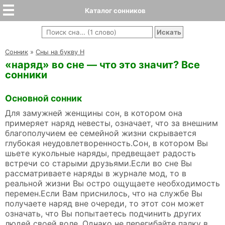
Каталог сонников
Cонник
»
Сны на букву Н
«наряд» во сне — что это значит? Все
сонники
Основной сонник
Для замужней женщины сон, в котором она
примеряет наряд невесты, означает, что за внешним
благополучием ее семейной жизни скрывается
глубокая неудовлетворенность.Сон, в котором Вы
шьете кукольные наряды, предвещает радость
встречи со старыми друзьями.Если во сне Вы
рассматриваете наряды в журнале мод, то в
реальной жизни Вы остро ощущаете необходимость
перемен.Если Вам приснилось, что на службе Вы
получаете наряд вне очереди, то этот сон может
означать, что Вы попытаетесь подчинить других
людей своей воле. Однако не перегибайте палку в