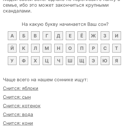
семье, ибо это может закончиться крупными
скандалами.
На какую букву начинается Ваш сон?
А
Б
В
Г
Д
Е
Ё
Ж
З
И
Й
К
Л
М
Н
О
П
Р
С
Т
У
Ф
Х
Ц
Ч
Ш
Щ
Э
Ю
Я
Чаще всего на нашем соннике ищут:
Снится: яблоки
Снится: сын
Снится: котенок
Снится: вода
Снится: кони