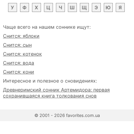
У
Ф
Х
Ц
Ч
Ш
Щ
Э
Ю
Я
Чаще всего на нашем соннике ищут:
Снится: яблоки
Снится: сын
Снится: котенок
Снится: вода
Снится: кони
Интересное и полезное о сновидениях:
Древнеримский сонник Артемидора: первая
сохранившаяся книга толкования снов
© 2001 - 2026 favorites.com.ua