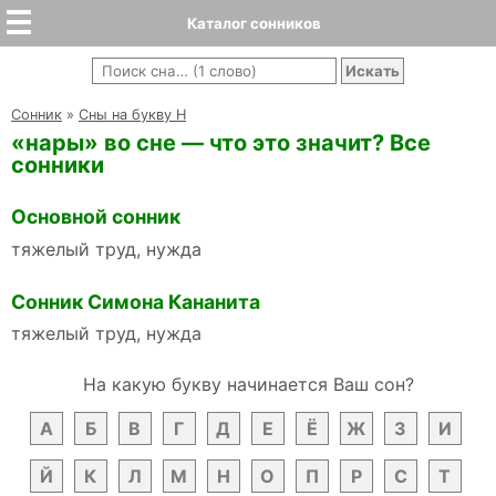
Каталог сонников
Cонник
»
Сны на букву Н
«нары» во сне — что это значит? Все
сонники
Основной сонник
тяжелый труд, нужда
Сонник Симона Кананита
тяжелый труд, нужда
На какую букву начинается Ваш сон?
А
Б
В
Г
Д
Е
Ё
Ж
З
И
Й
К
Л
М
Н
О
П
Р
С
Т