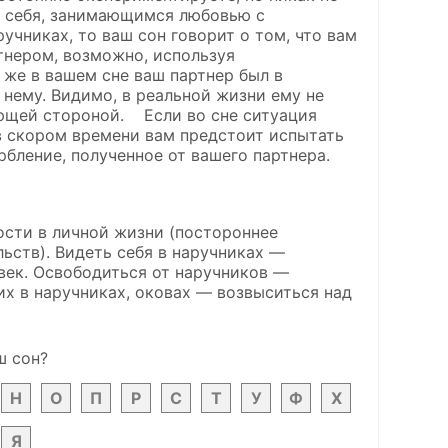
и себя, занимающимся любовью с
чниках, то ваш сон говорит о том, что вам
ртнером, возможно, используя
 же в вашем сне ваш партнер был в
 нему. Видимо, в реальной жизни ему не
ующей стороной. Если во сне ситуация
о в скором времени вам предстоит испытать
рбление, полученное от вашего партнера.
ости в личной жизни (постороннее
ьств). Видеть себя в наручниках —
век. Освободиться от наручников —
их в наручниках, оковах — возвыситься над
ш сон?
Н
О
П
Р
С
Т
У
Ф
Х
Я