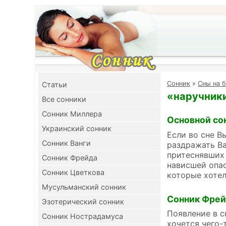
Cонник
»
Сны на б
Cтатьи
«наручники
Все сонники
Сонник Миллера
Основной со
Украинский сонник
Если во сне В
Сонник Ванги
раздражать Ва
притеснявших 
Сонник Фрейда
нависшей опас
Сонник Цветкова
которые хотел
Мусульманский сонник
Сонник Фре
Эзотерический сонник
Появление в с
Сонник Нострадамуса
хочется чего-