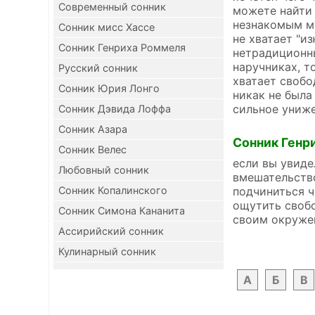
Современный сонник
можете найти 
незнакомым му
Сонник мисс Хассе
не хватает "и
Сонник Генриха Роммеля
нетрадиционны
наручниках, т
Русский сонник
хватает свобо
Сонник Юрия Лонго
никак не была
сильное униже
Сонник Дэвида Лоффа
Сонник Азара
Сонник Генр
Сонник Велес
если вы увиде
Любовный сонник
вмешательство
подчиниться ч
Сонник Копалинского
ощутить свобо
Сонник Симона Кананита
своим окруже
Ассирийский сонник
Кулинарный сонник
А
Б
В