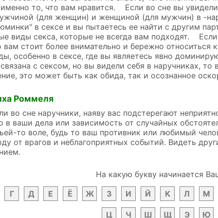
именно то, что вам нравится. Если во сне вы увидел
жчиной (для женщин) и женщиной (для мужчин) в -нару
зюминки" в сексе и вы пытаетесь ее найти с другим па
е виды секса, которые не всегда вам подходят. Если
о вам стоит более внимательно и бережно относиться к
ды, особенно в сексе, где вы являетесь явно доминир
 связана с сексом, но вы видели себя в наручниках, т
ние, это может быть как обида, так и осознанное оско
иха Роммеля
ли во сне наручники, наяву вас подстерегают неприятн
 в ваши дела или зависимость от случайных обстоятел
ьей-то воле, будь то ваш противник или любимый чело
ду от врагов и неблагоприятных событий. Видеть друг
нием.
На какую букву начинается Ва
Г
Д
Е
Ё
Ж
З
И
Й
К
Л
М
Ц
Ч
Ш
Щ
Э
Ю