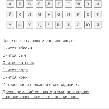
А
Б
В
Г
Д
Е
Ё
Ж
З
И
Й
К
Л
М
Н
О
П
Р
С
Т
У
Ф
Х
Ц
Ч
Ш
Щ
Э
Ю
Я
Чаще всего на нашем соннике ищут:
Снится: яблоки
Снится: сын
Снится: котенок
Снится: вода
Снится: кони
Интересное и полезное о сновидениях:
Древнеримский сонник Артемидора: первая
сохранившаяся книга толкования снов