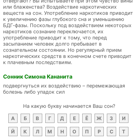
отвергают? Вы испытываете при этом чувство вины
или блаженства? Воздействие наркотических
веществ на сон. Употребление наркотиков приводит
к увеличению фазы глубокого сна и уменьшению
БДГ-фазы. Поскольку под воздействием некоторых
наркотиков сознание переключается, их
употребление приводит к тому, что перед
засыпанием человек долго пребывает в
сознательном состоянии. Но регулярный прием
наркотических средств в конечном счете приводит
к плачевным последствиям.
Сонник Симона Кананита
подвергнуться их воздействию – перемежающая
болезнь либо упадок сил
На какую букву начинается Ваш сон?
А
Б
В
Г
Д
Е
Ё
Ж
З
И
Й
К
Л
М
Н
О
П
Р
С
Т