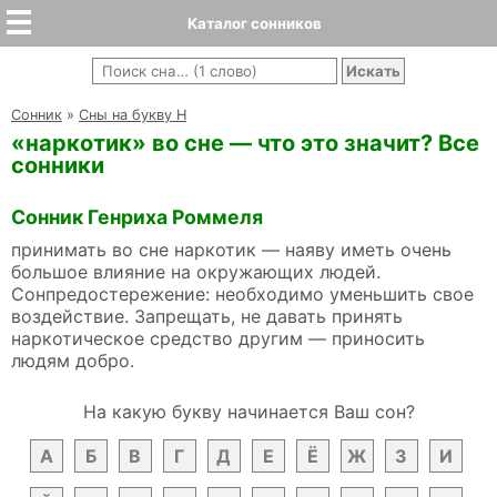
Каталог сонников
Cонник
»
Сны на букву Н
«наркотик» во сне — что это значит? Все
сонники
Сонник Генриха Роммеля
принимать во сне наркотик — наяву иметь очень
большое влияние на окружающих людей.
Сонпредостережение: необходимо уменьшить свое
воздействие. Запрещать, не давать принять
наркотическое средство другим — приносить
людям добро.
На какую букву начинается Ваш сон?
А
Б
В
Г
Д
Е
Ё
Ж
З
И