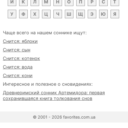
Й
К
Л
М
Н
О
П
Р
С
Т
У
Ф
Х
Ц
Ч
Ш
Щ
Э
Ю
Я
Чаще всего на нашем соннике ищут:
Снится: яблоки
Снится: сын
Снится: котенок
Снится: вода
Снится: кони
Интересное и полезное о сновидениях:
Древнеримский сонник Артемидора: первая
сохранившаяся книга толкования снов
© 2001 - 2026 favorites.com.ua