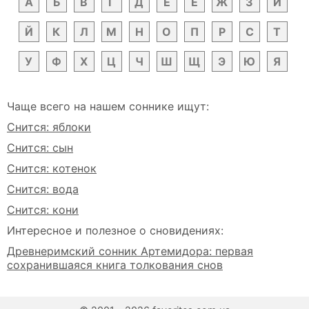
А
Б
В
Г
Д
Е
Ё
Ж
З
И
Й
К
Л
М
Н
О
П
Р
С
Т
У
Ф
Х
Ц
Ч
Ш
Щ
Э
Ю
Я
Чаще всего на нашем соннике ищут:
Снится: яблоки
Снится: сын
Снится: котенок
Снится: вода
Снится: кони
Интересное и полезное о сновидениях:
Древнеримский сонник Артемидора: первая
сохранившаяся книга толкования снов