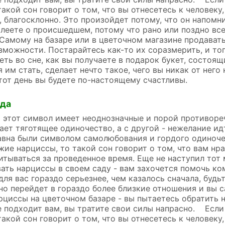
такой сон говорит о том, что вы отнесетесь к человек
 благосклонно. Это произойдет потому, что он напомн
леете о происшедшем, потому что рано или поздно все
амому на базаре или в цветочном магазине продавать
можности. Постарайтесь как-то их соразмерить, и то
ь во сне, как вы получаете в подарок букет, состоящи
им стать, сделает нечто такое, чего вы никак от него 
тот день вы будете по-настоящему счастливы.
йда
 этот символ имеет неоднозначные и порой противоре
ает тяготящее одиночество, а с другой - нежелание ид
вна были символом самолюбования и гордого одиноче
жие нарциссы, то такой сон говорит о том, что вам нрав
итываться за проведенное время. Еще не наступил тот 
ть нарциссы в своем саду - вам захочется помочь ко
для вас гораздо серьезнее, чем казалось сначала, будь
но перейдет в гораздо более близкие отношения и вы с
иссы на цветочном базаре - вы пытаетесь обратить н
 подходит вам, вы тратите свои силы напрасно. Если
такой сон говорит о том, что вы отнесетесь к человек