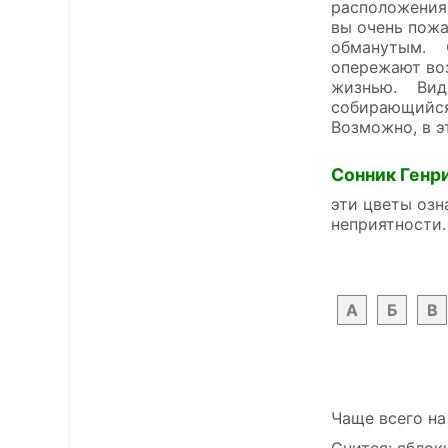
расположения,
вы очень пожа
обманутым. С
опережают воз
жизнью. Видет
собирающийся 
Возможно, в э
Сонник Генр
эти цветы озн
неприятности.
А
Б
В
Чаще всего на
Снится: яблок