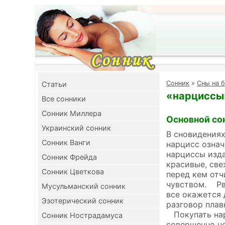
Cонник
»
Сны на б
Cтатьи
«нарциссы»
Все сонники
Сонник Миллера
Основной со
Украинский сонник
В сновидениях
Сонник Ванги
нарцисс означ
нарциссы изда
Сонник Фрейда
красивые, све
Сонник Цветкова
перед кем отч
чувством. Рва
Мусульманский сонник
все окажется 
Эзотерический сонник
разговор плав
Покупать нарц
Сонник Нострадамуса
совершенно не