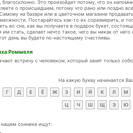
 благосклонно. Это произойдет потому, что он напомн
леете о происшедшем, потому что рано или поздно все
амому на базаре или в цветочном магазине продавать
можности. Постарайтесь как-то их соразмерить, и то
ь во сне, как вы получаете в подарок букет, состоящи
им стать, сделает нечто такое, чего вы никак от него 
тот день вы будете по-настоящему счастливы.
иха Роммеля
ачают встречу с человеком, который занят только соб
На какую букву начинается Ва
Г
Д
Е
Ё
Ж
З
И
Й
К
Л
М
Ц
Ч
Ш
Щ
Э
Ю
 нашем соннике ищут:
и