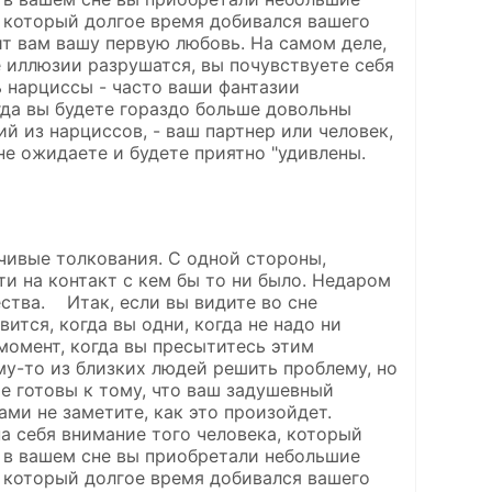
у, который долгое время добивался вашего
ит вам вашу первую любовь. На самом деле,
 иллюзии разрушатся, вы почувствуете себя
 нарциссы - часто ваши фантазии
гда вы будете гораздо больше довольны
й из нарциссов, - ваш партнер или человек,
не ожидаете и будете приятно "удивлены.
чивые толкования. С одной стороны,
ти на контакт с кем бы то ни было. Недаром
ства. Итак, если вы видите во сне
ится, когда вы одни, когда не надо ни
момент, когда вы пресытитесь этим
му-то из близких людей решить проблему, но
те готовы к тому, что ваш задушевный
ами не заметите, как это произойдет.
а себя внимание того человека, который
 в вашем сне вы приобретали небольшие
у, который долгое время добивался вашего