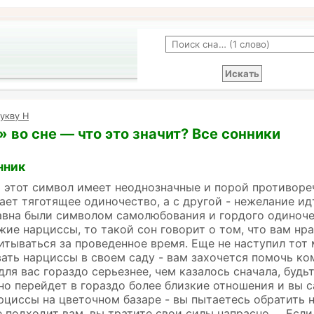
укву Н
 во сне — что это значит? Все сонники
нник
 этот символ имеет неоднозначные и порой противоре
ает тяготящее одиночество, а с другой - нежелание ид
вна были символом самолюбования и гордого одиноче
жие нарциссы, то такой сон говорит о том, что вам нрав
итываться за проведенное время. Еще не наступил тот 
ть нарциссы в своем саду - вам захочется помочь ко
для вас гораздо серьезнее, чем казалось сначала, будь
но перейдет в гораздо более близкие отношения и вы с
иссы на цветочном базаре - вы пытаетесь обратить н
 подходит вам, вы тратите свои силы напрасно. Если