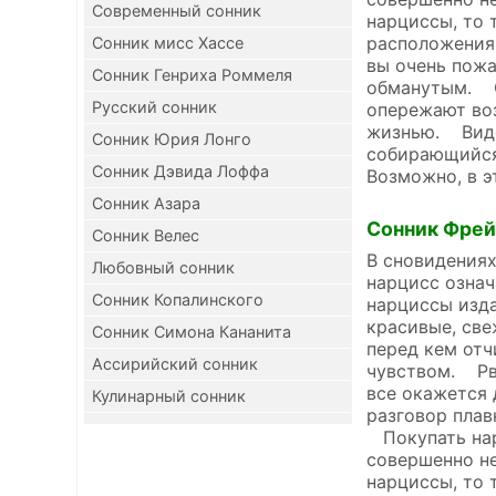
Современный сонник
нарциссы, то 
расположения,
Сонник мисс Хассе
вы очень пожа
Сонник Генриха Роммеля
обманутым. С
Русский сонник
опережают воз
жизнью. Видет
Сонник Юрия Лонго
собирающийся 
Сонник Дэвида Лоффа
Возможно, в э
Сонник Азара
Сонник Фре
Сонник Велес
В сновидениях
Любовный сонник
нарцисс означ
Сонник Копалинского
нарциссы изда
красивые, све
Сонник Симона Кананита
перед кем отч
Ассирийский сонник
чувством. Рва
все окажется 
Кулинарный сонник
разговор плав
Покупать нарц
совершенно не
нарциссы, то 