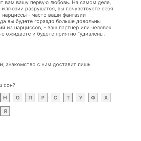
ит вам вашу первую любовь. На самом деле,
 иллюзии разрушатся, вы почувствуете себя
 нарциссы - часто ваши фантазии
гда вы будете гораздо больше довольны
й из нарциссов, - ваш партнер или человек,
не ожидаете и будете приятно "удивлены.
ой; знакомство с ним доставит лишь
ш сон?
Н
О
П
Р
С
Т
У
Ф
Х
Я