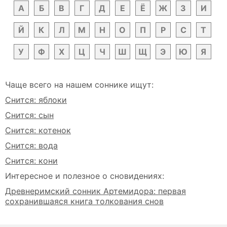
А
Б
В
Г
Д
Е
Ё
Ж
З
И
Й
К
Л
М
Н
О
П
Р
С
Т
У
Ф
Х
Ц
Ч
Ш
Щ
Э
Ю
Я
Чаще всего на нашем соннике ищут:
Снится: яблоки
Снится: сын
Снится: котенок
Снится: вода
Снится: кони
Интересное и полезное о сновидениях:
Древнеримский сонник Артемидора: первая
сохранившаяся книга толкования снов