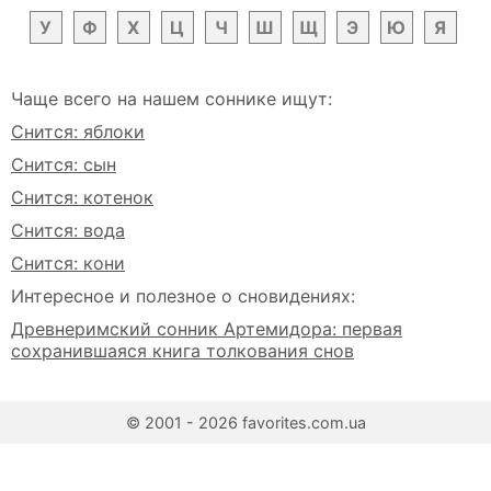
У
Ф
Х
Ц
Ч
Ш
Щ
Э
Ю
Я
Чаще всего на нашем соннике ищут:
Снится: яблоки
Снится: сын
Снится: котенок
Снится: вода
Снится: кони
Интересное и полезное о сновидениях:
Древнеримский сонник Артемидора: первая
сохранившаяся книга толкования снов
© 2001 - 2026 favorites.com.ua