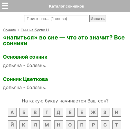
Каталог сонников
Cонник
»
Сны на букву Н
«напиться» во сне — что это значит? Все
сонники
Основной сонник
допьяна - болезнь.
Сонник Цветкова
допьяна - болезнь.
На какую букву начинается Ваш сон?
А
Б
В
Г
Д
Е
Ё
Ж
З
И
Й
К
Л
М
Н
О
П
Р
С
Т