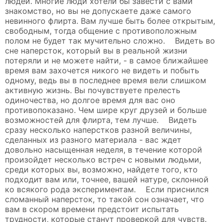
людей. Многие люди хотели бы завести с вами
знакомство, но вы не допускаете даже самого
невинного флирта. Вам лучше быть более открытым,
свободным, тогда общение с противоположным
полом не будет так мучительно сложно. Видеть во
сне наперсток, который вы в реальной жизни
потеряли и не можете найти, - в самое ближайшее
время вам захочется никого не видеть и побыть
одному, ведь вы в последнее время вели слишком
активную жизнь. Вы почувствуете прелесть
одиночества, но долгое время для вас оно
противопоказано. Чем шире круг друзей и больше
возможностей для флирта, тем лучше. Видеть
сразу несколько наперстков разной величины,
сделанных из разного материала - вас ждет
довольно насыщенная неделя, в течение которой
произойдет несколько встреч с новыми людьми,
среди которых вы, возможно, найдете того, кто
подходит вам или, точнее, вашей натуре, склонной
ко всякого рода экспериментам. Если приснился
сломанный наперсток, то такой сон означает, что
вам в скором времени предстоит испытать
трудности, которые станут проверкой для чувств.