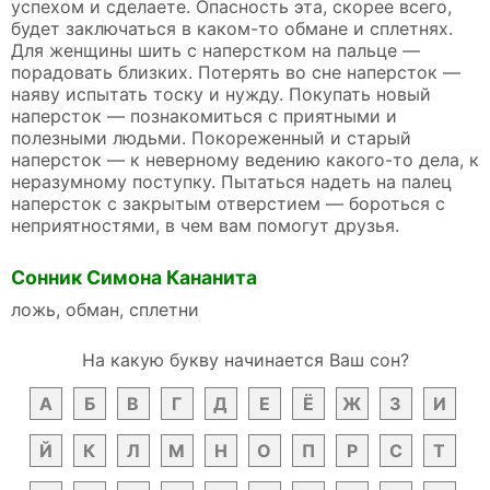
успехом и сделаете. Опасность эта, скорее всего,
будет заключаться в каком-то обмане и сплетнях.
Для женщины шить с наперстком на пальце —
порадовать близких. Потерять во сне наперсток —
наяву испытать тоску и нужду. Покупать новый
наперсток — познакомиться с приятными и
полезными людьми. Покореженный и старый
наперсток — к неверному ведению какого-то дела, к
неразумному поступку. Пытаться надеть на палец
наперсток с закрытым отверстием — бороться с
неприятностями, в чем вам помогут друзья.
Сонник Симона Кананита
ложь, обман, сплетни
На какую букву начинается Ваш сон?
А
Б
В
Г
Д
Е
Ё
Ж
З
И
Й
К
Л
М
Н
О
П
Р
С
Т