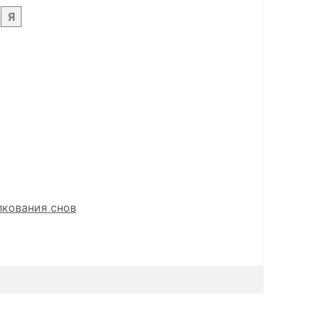
Я
лкования снов