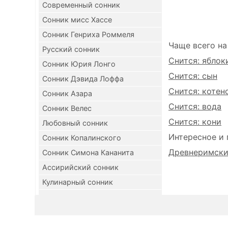
Современный сонник
Сонник мисс Хассе
Сонник Генриха Роммеля
Чаще всего на
Русский сонник
Снится: яблок
Сонник Юрия Лонго
Снится: сын
Сонник Дэвида Лоффа
Снится: котен
Сонник Азара
Снится: вода
Сонник Велес
Снится: кони
Любовный сонник
Интересное и 
Сонник Копалинского
Древнеримский
Сонник Симона Кананита
Ассирийский сонник
Кулинарный сонник