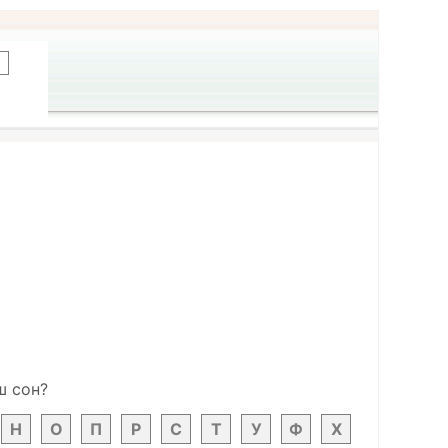
ш сон?
Н
О
П
Р
С
Т
У
Ф
Х