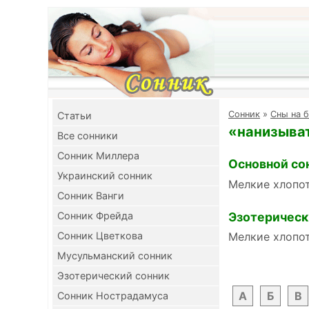
Cонник
»
Сны на б
Cтатьи
«нанизыват
Все сонники
Сонник Миллера
Основной со
Украинский сонник
Мелкие хлопот
Сонник Ванги
Эзотерическ
Сонник Фрейда
Сонник Цветкова
Мелкие хлопот
Мусульманский сонник
Эзотерический сонник
А
Б
В
Сонник Нострадамуса