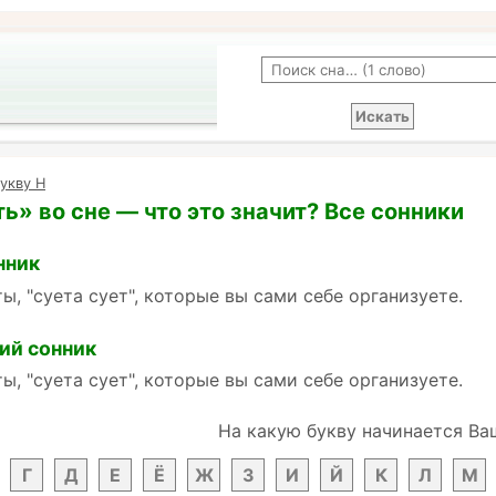
укву Н
ь» во сне — что это значит? Все сонники
нник
ы, "суета сует", которые вы сами себе организуете.
ий сонник
ы, "суета сует", которые вы сами себе организуете.
На какую букву начинается Ва
Г
Д
Е
Ё
Ж
З
И
Й
К
Л
М