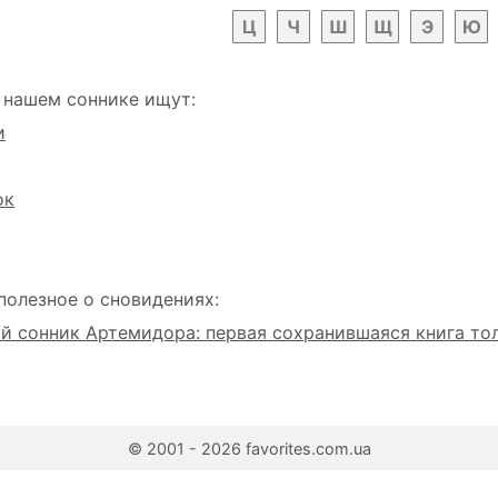
Ц
Ч
Ш
Щ
Э
Ю
 нашем соннике ищут:
и
ок
полезное о сновидениях:
 сонник Артемидора: первая сохранившаяся книга то
© 2001 - 2026 favorites.com.ua