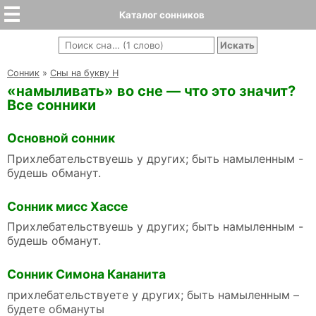
Каталог сонников
Cонник
»
Сны на букву Н
«намыливать» во сне — что это значит?
Все сонники
Основной сонник
Прихлебательствуешь у других; быть намыленным -
будешь обманут.
Сонник мисс Хассе
Прихлебательствуешь у других; быть намыленным -
будешь обманут.
Сонник Симона Кананита
прихлебательствуете у других; быть намыленным –
будете обмануты