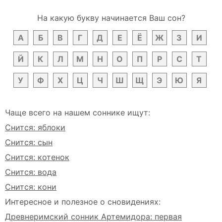
На какую букву начинается Ваш сон?
А
Б
В
Г
Д
Е
Ё
Ж
З
И
Й
К
Л
М
Н
О
П
Р
С
Т
У
Ф
Х
Ц
Ч
Ш
Щ
Э
Ю
Я
Чаще всего на нашем соннике ищут:
Снится: яблоки
Снится: сын
Снится: котенок
Снится: вода
Снится: кони
Интересное и полезное о сновидениях:
Древнеримский сонник Артемидора: первая