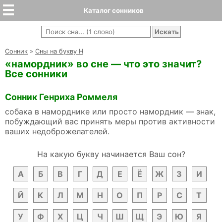
Каталог сонников
Cонник
»
Сны на букву Н
«намордник» во сне — что это значит?
Все сонники
Сонник Генриха Роммеля
собака в наморднике или просто намордник — знак,
побуждающий вас принять меры против активности
ваших недоброжелателей.
На какую букву начинается Ваш сон?
А
Б
В
Г
Д
Е
Ё
Ж
З
И
Й
К
Л
М
Н
О
П
Р
С
Т
У
Ф
Х
Ц
Ч
Ш
Щ
Э
Ю
Я