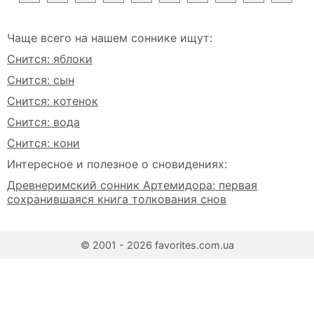
Чаще всего на нашем соннике ищут:
Снится: яблоки
Снится: сын
Снится: котенок
Снится: вода
Снится: кони
Интересное и полезное о сновидениях:
Древнеримский сонник Артемидора: первая
сохранившаяся книга толкования снов
© 2001 - 2026 favorites.com.ua